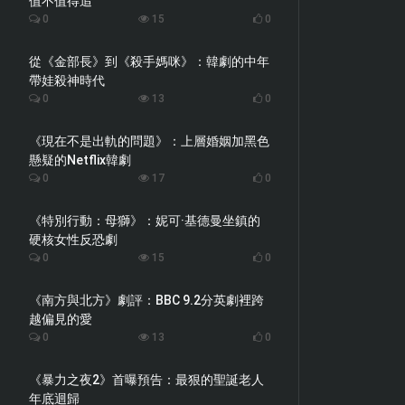
值不值得追
0
15
0
從《金部長》到《殺手媽咪》：韓劇的中年
帶娃殺神時代
0
13
0
《現在不是出軌的問題》：上層婚姻加黑色
懸疑的Netflix韓劇
0
17
0
《特別行動：母獅》：妮可·基德曼坐鎮的
硬核女性反恐劇
0
15
0
《南方與北方》劇評：BBC 9.2分英劇裡跨
越偏見的愛
0
13
0
《暴力之夜2》首曝預告：最狠的聖誕老人
年底迴歸