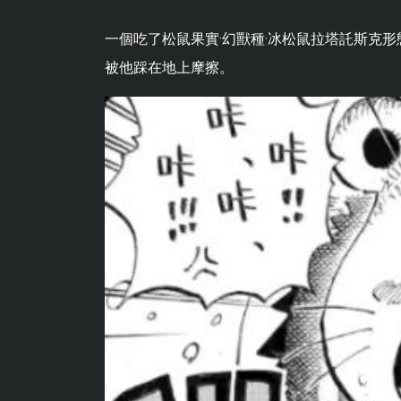
一個吃了松鼠果實·幻獸種·冰松鼠拉塔託斯克
被他踩在地上摩擦。