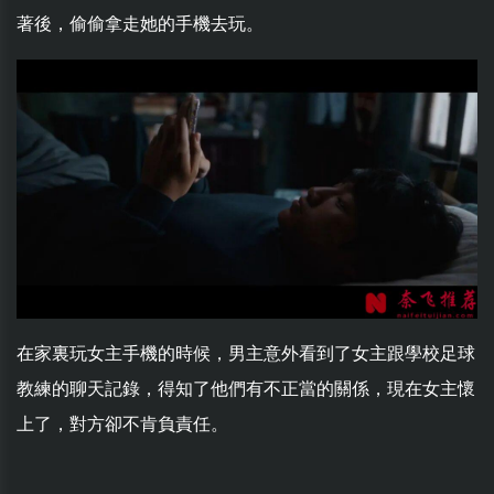
著後，偷偷拿走她的手機去玩。
在家裏玩女主手機的時候，男主意外看到了女主跟學校足球
教練的聊天記錄，得知了他們有不正當的關係，現在女主懷
上了，對方卻不肯負責任。