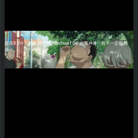
最高9.6分！推薦10部Production I.G的好看神番，你不一定都看
過！