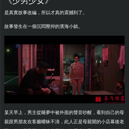
《少男少女》
是真實故事改編，所以才真的震撼到了。
故事發生在一個沉悶壓抑的濱海小鎮。
某天早上，男主從睡夢中被外面的聲音吵醒，看到自己的母
親跟男朋友在客廳曖昧不清，此人正是母親開的小店幕後老