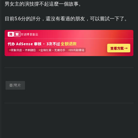
男女主的演技撐不起這麼一個故事。
目前5.6分的評分，還沒有看過的朋友，可以嘗試一下了。
臺灣片