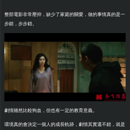
整部電影非常壓抑，缺少了家庭的關愛，做的事情真的是一
步錯，步步錯。
劇情雖然比較狗血，但也有一定的教育意義。
環境真的會決定一個人的成長軌跡，劇情其實還不錯，就是