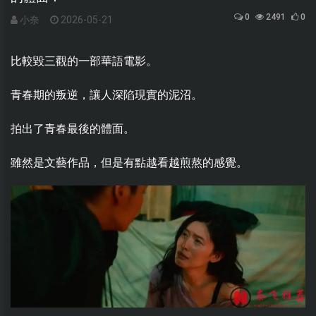
0
2491
0
小奈
2026-05-21
比較毀三觀的一部華語電影。
青春期的叛逆，讓人深陷現實的泥沼。
拍出了青春最後的體面。
雖然是文藝作品，但是有點越看越煎熬的感覺。