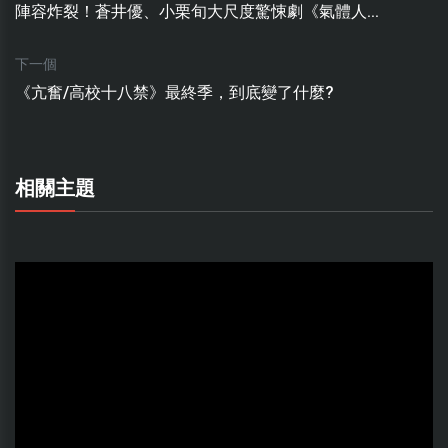
陣容炸裂！蒼井優、小栗旬大尺度驚悚劇《氣體人...
下一個
《亢奮/高校十八禁》最終季，到底變了什麼?
相關主題