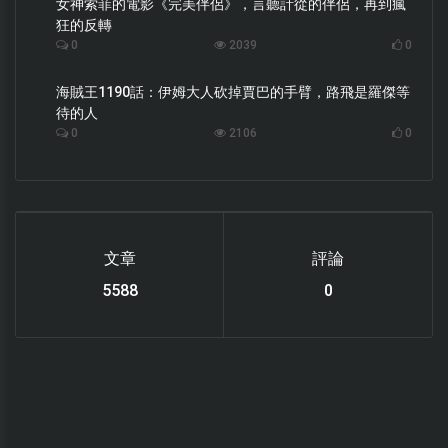
女神索菲的電影《完美伴侶》，言聽計從的伴侶，再到瘋
狂的反轉
0
2039
0
海賊王1190話：伊姆大人砍掉賈巴的手臂，路飛是羅傑等
待的人
0
2106
0
文章
評論
6119
0