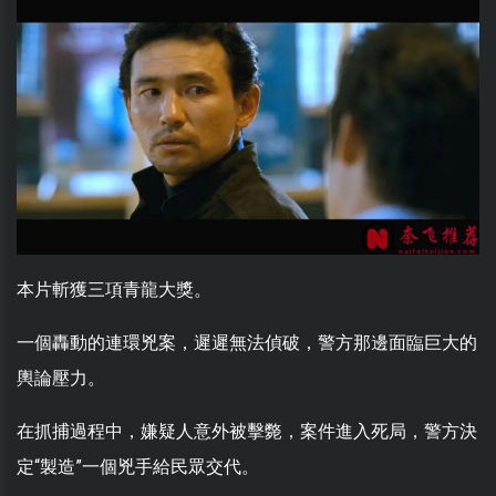
本片斬獲三項青龍大獎。
一個轟動的連環兇案，遲遲無法偵破，警方那邊面臨巨大的
輿論壓力。
在抓捕過程中，嫌疑人意外被擊斃，案件進入死局，警方決
定“製造”一個兇手給民眾交代。