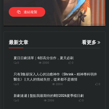
連結複製
最新文章
看更多
夏日日劇清單｜6部高分佳作，夏天必刷
0
2000
0
只有3集卻深入人心的治癒神作《Shrink～精神專科弱井
醫生》 | 大人的情緒失控，從來都不是矯情
0
2004
0
新劇速遞 | 盤點我最期待的8部2026夏季檔日劇
0
2006
0