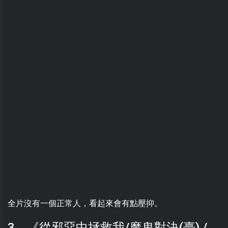
全片沒有一個正常人，看起來會有點壓抑。
3，《從邪惡中拯救我/魔鬼對決(臺) /