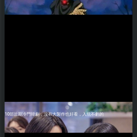
10部近期冷門韓劇，沒有大製作也好看，入坑不虧的