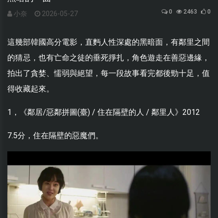
0
2463
0
小奈
2026-05-27
這幾部韓國高分電影，直麪人性深處的黑暗面，有鄰里之間
的猜忌，也有亡命之徒的垂死掙扎，角色遊走在善惡邊緣，
拍出了貪婪、懦弱與絕望，每一段故事看完都後勁十足，值
得收藏起來。
1，《鄰居/惡鄰拼圖(臺) / 住在隔壁的人 / 鄰里人》2012
7.5分，住在隔壁的惡魔們。