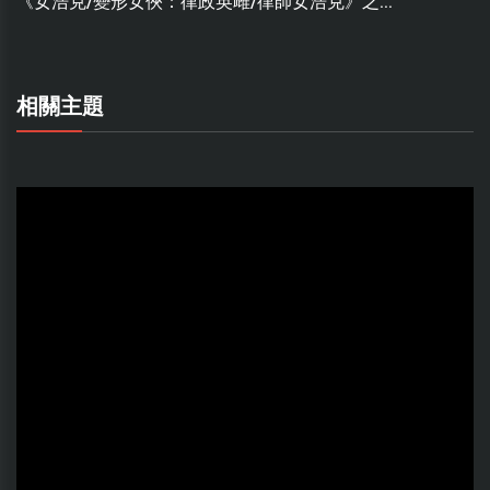
《女浩克/變形女俠：律政英雌/律師女浩克》之...
相關主題