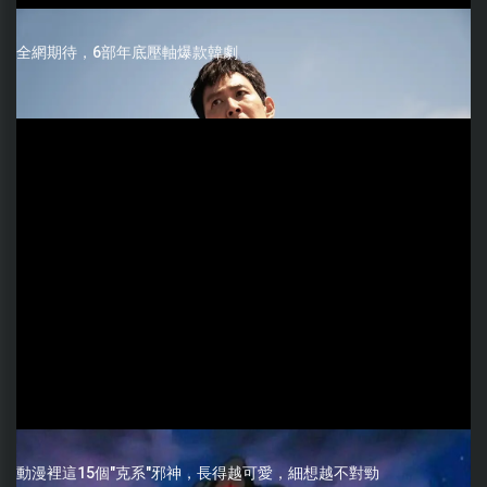
全網期待，6部年底壓軸爆款韓劇
動漫裡這15個"克系"邪神，長得越可愛，細想越不對勁