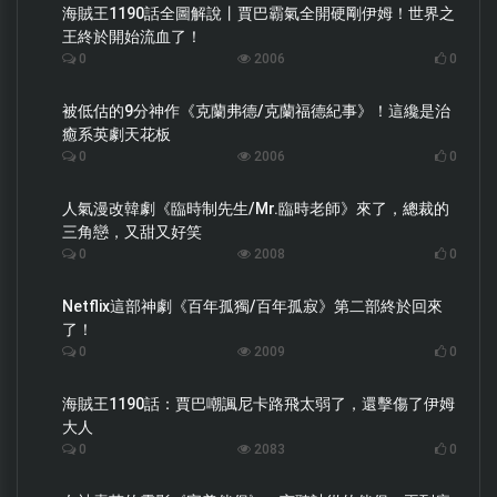
海賊王1190話全圖解說丨賈巴霸氣全開硬剛伊姆！世界之
王終於開始流血了！
0
2006
0
被低估的9分神作《克蘭弗德/克蘭福德紀事》！這纔是治
癒系英劇天花板
0
2006
0
人氣漫改韓劇《臨時制先生/Mr.臨時老師》來了，總裁的
三角戀，又甜又好笑
0
2008
0
Netflix這部神劇《百年孤獨/百年孤寂》第二部終於回來
了！
0
2009
0
海賊王1190話：賈巴嘲諷尼卡路飛太弱了，還擊傷了伊姆
大人
0
2083
0