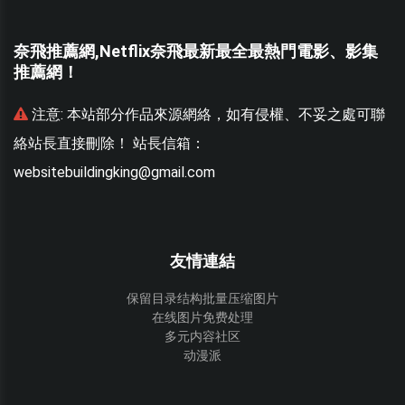
奈飛推薦網,Netflix奈飛最新最全最熱門電影、影集
推薦網！
聯
注意:
本站部分作品來源網絡，如有侵權、不妥之處可聯
絡站長直接刪除！ 站長信箱：
websitebuildingking@gmail.com
w
友情連結
保留目录结构批量压缩图片
在线图片免费处理
多元内容社区
动漫派