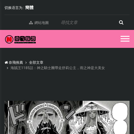
簡體
切换语言为 :
網站地圖
奈飛推薦
全部文章
海賊王1185話：神之騎士團帶走舒莉公主，雨之神是大美女