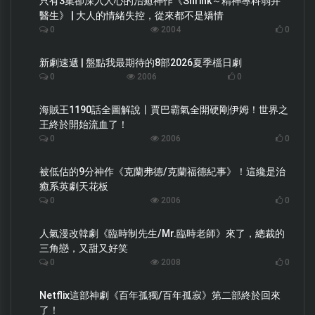
只有3集卻深入人心的治癒神作《Shrink～精神專科弱井
醫生》 | 大人的情緒失控，從來都不是矯情
0
2004
0
新劇速遞 | 盤點我最期待的8部2026夏季檔日劇
0
2006
0
海賊王1190話全圖解說丨賈巴霸氣全開硬剛伊姆！世界之
王終於開始流血了！
0
2006
0
被低估的9分神作《克蘭弗德/克蘭福德紀事》！這纔是治
癒系英劇天花板
0
2006
0
人氣漫改韓劇《臨時制先生/Mr.臨時老師》來了，總裁的
三角戀，又甜又好笑
0
2008
0
Netflix這部神劇《百年孤獨/百年孤寂》第二部終於回來
了！