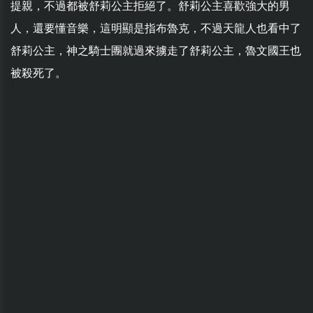
提親，不過都被舒莉公主拒絕了。舒莉公主喜歡強大的男
人，還要懂音樂，這明顯是指布魯克，不過天龍人也看中了
舒莉公主，神之騎士團就過來擄走了舒莉公主，魯文國王也
被殺死了。