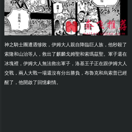
神之騎士團遭遇慘敗，伊姆大人親自降臨巨人族，他秒殺了
索隆和山治等人，救出了麒麟戈姆聖和索瑪茲聖。軍子還在
冰塊裡，伊姆大人無法救出軍子，洛基王子正在跟伊姆大人
交戰，兩人大戰一場還沒有分出勝負，布魯克和烏索普已經
醒了，他開啟了回憶劇情。