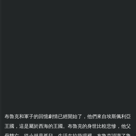
布魯克和軍子的回憶劇情已經開始了，他們來自埃斯佩利亞
王國，這是屬於西海的王國。布魯克的身世比較悲慘，他父
母雙亡，從小就是孤兒，生活在垃圾場裡。布魯克認識了魯