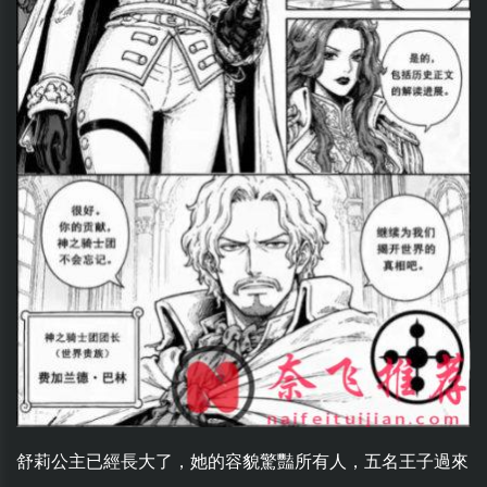
舒莉公主已經長大了，她的容貌驚豔所有人，五名王子過來