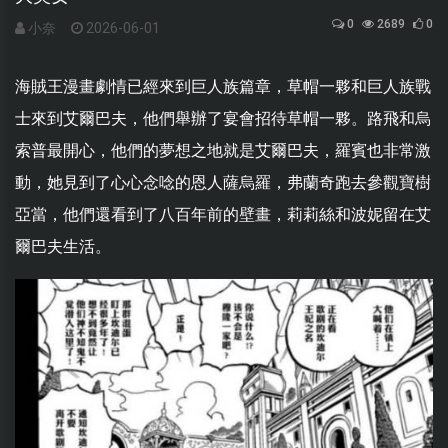
0
2689
0
小奈
2026-06-01
海賊王漫畫劇情已經來到巨人族篇章，草帽一夥和巨人族戰
士來到艾爾巴夫，他們舉辦了宴會招待草帽一夥。路飛和烏
索普最開心，他們的夢想之地就是艾爾巴夫，羅賓也非常激
動，她見到了心心念唸的恩人薩烏羅，弗蘭奇跑去參觀寶樹
亞當，他們還看到了八百年前的壁畫，莉莉絲和波妮留在艾
爾巴夫生活。