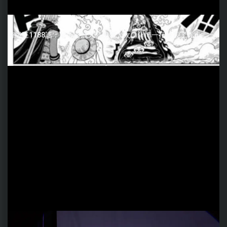
海賊王1188話：尼卡路飛大戰伊姆大人，薩博一招秒殺了赤犬