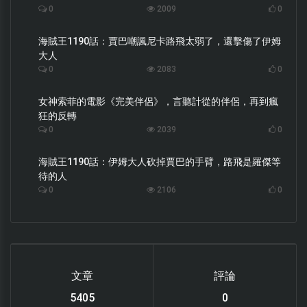
0
2009
0
海賊王1190話：賈巴嘲諷尼卡路飛太弱了，還擊傷了伊姆
大人
0
2083
0
女神索菲的電影《完美伴侶》，言聽計從的伴侶，再到瘋
狂的反轉
0
2039
0
海賊王1190話：伊姆大人砍掉賈巴的手臂，路飛是羅傑等
待的人
0
2106
0
文章
評論
6119
0