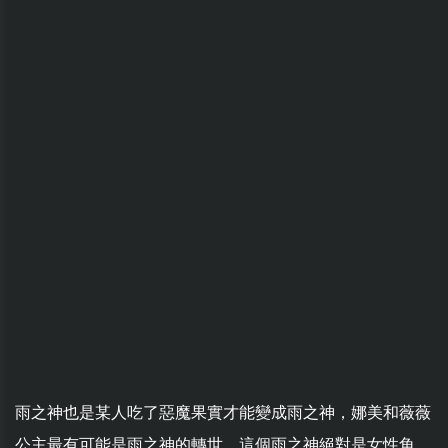
雨之神也是某人吃了惡魔果實才能變成雨之神，娜美和薇薇
公主最有可能是雨之神的轉世，這個雨之神絕對是女性角