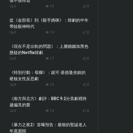
值不值得追
0
15
0
從《金部長》到《殺手媽咪》：韓劇的中年
帶娃殺神時代
0
13
0
《現在不是出軌的問題》：上層婚姻加黑色
懸疑的Netflix韓劇
0
17
0
《特別行動：母獅》：妮可·基德曼坐鎮的
硬核女性反恐劇
0
15
0
《南方與北方》劇評：BBC 9.2分英劇裡跨
越偏見的愛
0
13
0
《暴力之夜2》首曝預告：最狠的聖誕老人
年底迴歸