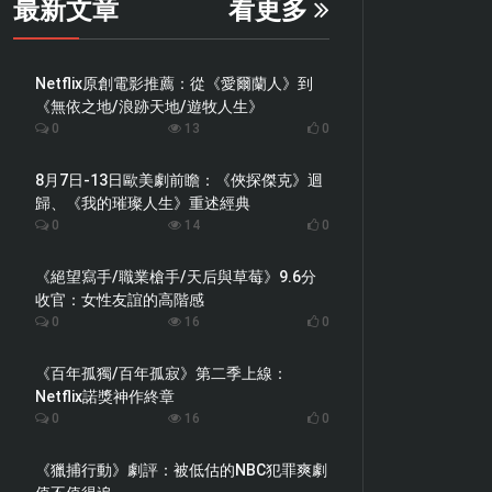
最新文章
看更多
Netflix原創電影推薦：從《愛爾蘭人》到
《無依之地/浪跡天地/遊牧人生》
0
13
0
8月7日-13日歐美劇前瞻：《俠探傑克》迴
歸、《我的璀璨人生》重述經典
0
14
0
《絕望寫手/職業槍手/天后與草莓》9.6分
收官：女性友誼的高階感
0
16
0
《百年孤獨/百年孤寂》第二季上線：
Netflix諾獎神作終章
0
16
0
《獵捕行動》劇評：被低估的NBC犯罪爽劇