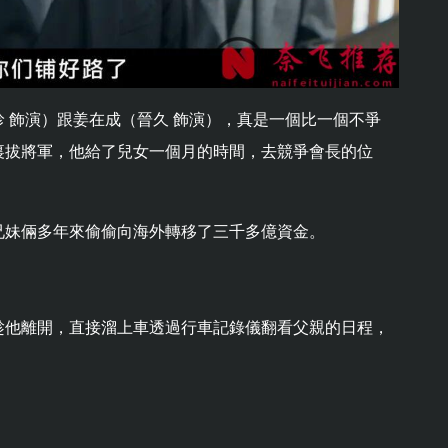
 飾演）跟姜在成（晉久 飾演），真是一個比一個不爭
裏拔將軍，他給了兒女一個月的時間，去競爭會長的位
兄妹倆多年來偷偷向海外轉移了三千多億資金。
趁他離開，直接溜上車透過行車記錄儀翻看父親的日程，