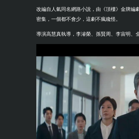
改編自人氣同名網路小說，由《頂樓》金牌編劇
密集，一個都不會少，這劇不瘋纔怪。
導演高慧真執導，李濬榮、孫賢周、李宙明、