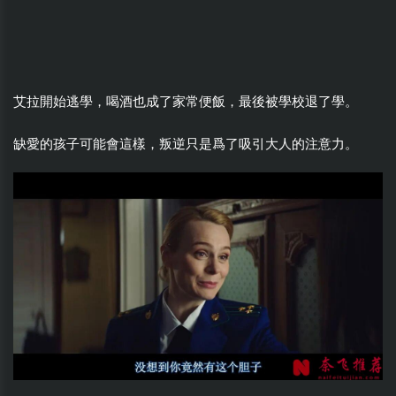
艾拉開始逃學，喝酒也成了家常便飯，最後被學校退了學。
缺愛的孩子可能會這樣，叛逆只是爲了吸引大人的注意力。