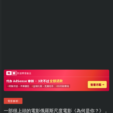
電影解析
一部很上頭的電影俄羅斯尺度電影《為何是你？》，