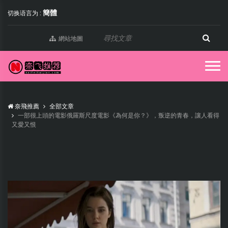
簡體
切换语言为 :
網站地圖
奈飛推薦
全部文章
一部很上頭的電影俄羅斯尺度電影《為何是你？》，叛逆的青春，讓人看得
又愛又恨