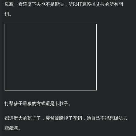
母親一看這麼下去也不是辦法，所以打算停掉艾拉的所有開
銷。
打擊孩子最狠的方式還是卡脖子。
都這麼大的孩子了，突然被斷掉了花銷，她自己不得想辦法去
賺錢嗎。