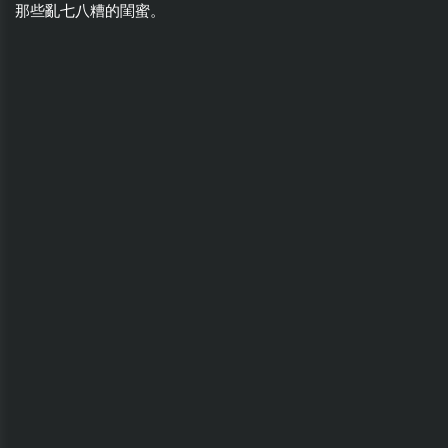
那些亂七八糟的閨蜜。