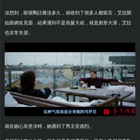
沒想到，賬號剛註冊沒多久，就收到了很多人都留言，艾拉開
始跟網友見面，結果遇到不是長髮大叔，就是彪形大漢，艾拉
也非常失望。
就在她心灰意冷時，她遇到了男主安德烈。