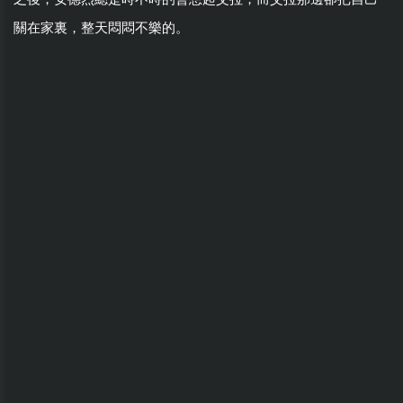
關在家裏，整天悶悶不樂的。