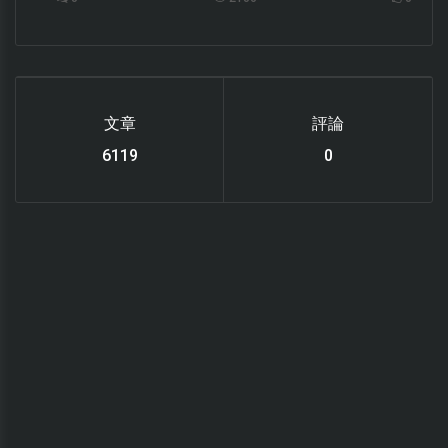
文章
評論
6119
0