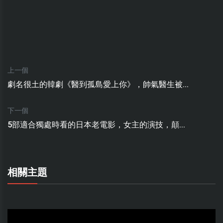
上一個
劇名很土的韓劇《醫到孤島愛上你》，帥氣醫生被...
下一個
5部適合獨處時看的日本老電影，女主的演技，顛...
相關主題