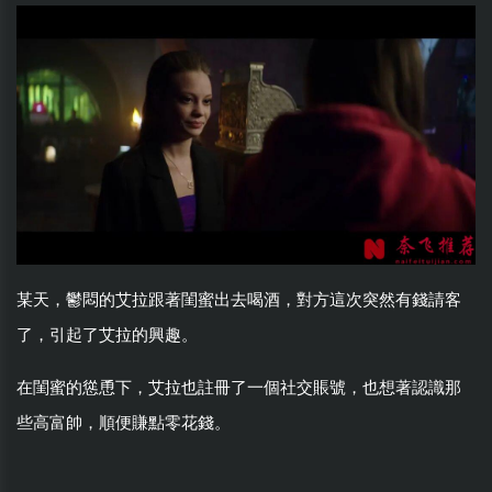
某天，鬱悶的艾拉跟著閨蜜出去喝酒，對方這次突然有錢請客
了，引起了艾拉的興趣。
在閨蜜的慫恿下，艾拉也註冊了一個社交賬號，也想著認識那
些高富帥，順便賺點零花錢。