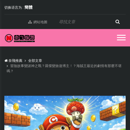
簡體
切换语言为 :
網站地圖
奈飛推薦
全部文章
冒險故事變諸神之戰？羅傑變旅遊博主！？海賊王最近的劇情有那麼不堪
嗎？