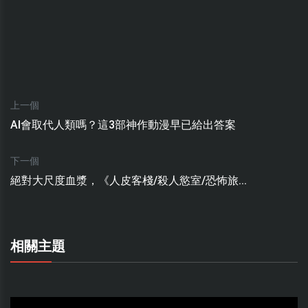
上一個
AI會取代人類嗎？這3部神作動漫早已給出答案
下一個
絕對大尺度血漿，《人皮客棧/殺人慾室/恐怖旅...
相關主題