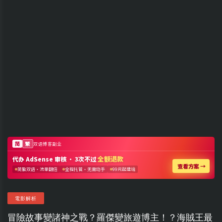
電影解析
冒險故事變諸神之戰？羅傑變旅遊博主！？海賊王最