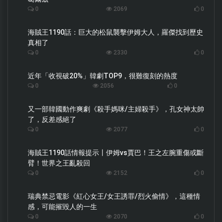
0
2069
0
海賊王1190話：巨大的松鼠襲擊伊姆大人，羅傑找到歷史
真相了
0
2330
0
近年「收視破20%」韓劇TOP9，很難復刻的熱度
0
2056
0
又一部韓國動作爽劇《殺手媽咪/主婦殺手》，孔女神太帥
了，反差感絕了
0
2077
0
海賊王1190話情報提示丨伊姆vs賈巴！王之左腕重傷或斷
臂！世界之王亂殺回
0
2152
0
瑞典禁忌電影《紅心女王/女王誘罪/烈火偷情》，這種情
感，可能摧毀人的一生
0
2070
0