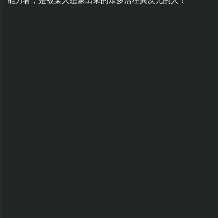
能力者，是被某人想象出來的眾多活在異次元的人！