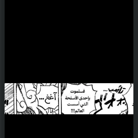
海賊王1189話全圖解說丨王之雙翼陷入苦戰！伊姆提到艾斯與薩博