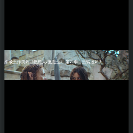
網飛王炸美劇《獵魔人/獵魔士》 第四季，重磅迴歸！