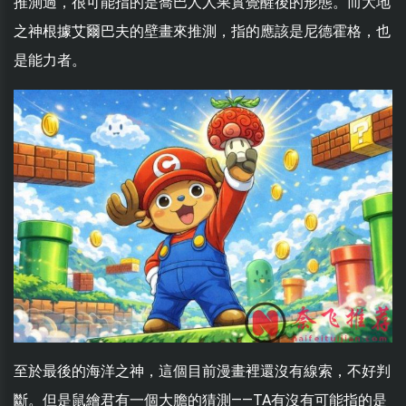
推測過，很可能指的是喬巴人人果實覺醒後的形態。而大地
之神根據艾爾巴夫的壁畫來推測，指的應該是尼德霍格，也
是能力者。
至於最後的海洋之神，這個目前漫畫裡還沒有線索，不好判
斷。但是鼠繪君有一個大膽的猜測——TA有沒有可能指的是