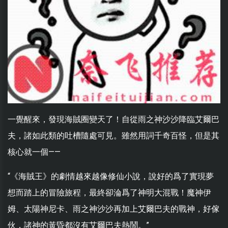
一覺醒來，發現海賊圈變天了！自從雨之神沙沙降臨艾爾巴
夫，諸如此類的吐槽隨處可見。雖然用詞千奇百怪，但是其
核心就一個——
“《海賊王》的劇情越來越像修仙小說，說好的爲了實現夢
想而踏上的冒險旅程，最終卻淪爲了神明大混戰！魔神伊
姆、太陽神尼卡、雨之神沙沙再加上艾爾巴夫的戰神，好傢
伙，諸神的黃昏都沒有艾爾巴夫熱鬧。”