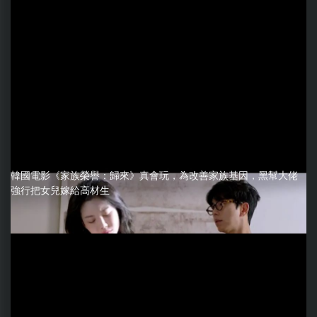
韓國電影《家族榮譽：歸來》真會玩，為改善家族基因，黑幫大佬
強行把女兒嫁給高材生