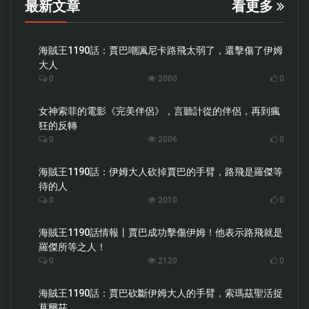
最新文章
看更多
海賊王1190話：賈巴嘲諷尼卡路飛太弱了，還擊傷了伊姆
大人
0
2000
0
女神索菲的電影《完美伴侶》，言聽計從的伴侶，再到瘋
狂的反轉
0
2006
0
海賊王1190話：伊姆大人砍掉賈巴的手臂，路飛是羅傑等
待的人
0
2010
0
海賊王1190話情報丨賈巴成功擊傷伊姆！他表示路飛就是
羅傑所等之人！
0
2120
0
海賊王1190話：賈巴砍斷伊姆大人的手臂，索瑪茲聖活捉
葛爾茲