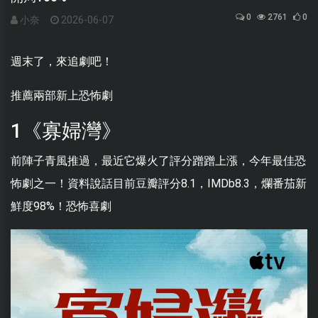
0
2761
0
小奈
2026-06-07
週末了，來追劇吧！
推薦兩部新上恐怖劇
1《寡婦灣》
前陣子青風推過，最近它爆火了評分蹭蹭上漲，今年最佳恐
怖劇之一！資料說話目前豆瓣評分8.1，IMDb8.3，爛番茄新
鮮度98%！恐怖喜劇