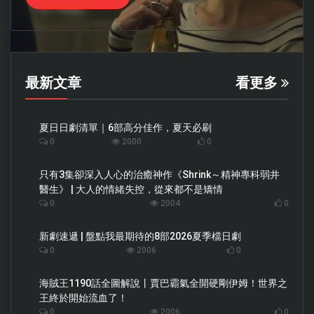
最新文章
看更多
夏日日劇清單｜6部高分佳作，夏天必刷
0
2000
0
只有3集卻深入人心的治癒神作《Shrink～精神專科弱井
醫生》 | 大人的情緒失控，從來都不是矯情
0
2004
0
新劇速遞 | 盤點我最期待的8部2026夏季檔日劇
0
2006
0
海賊王1190話全圖解說丨賈巴霸氣全開硬剛伊姆！世界之
王終於開始流血了！
0
2006
0