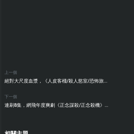
上一個
絕對大尺度血漿，《人皮客棧/殺人慾室/恐怖旅...
下一個
連刷8集，網飛年度爽劇《正念謀殺/正念殺機》...
相關主題