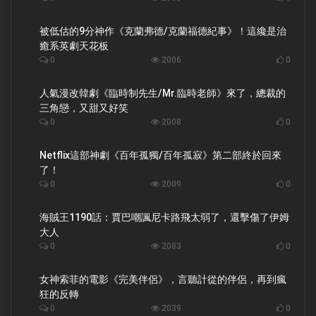
被低估的9分神作《克蘭弗德/克蘭福德紀事》！這纔是治
癒系英劇天花板
0
2006
0
人氣漫改韓劇《臨時制先生/Mr.臨時老師》來了，總裁的
三角戀，又甜又好笑
0
2008
0
Netflix這部神劇《百年孤獨/百年孤寂》第二部終於回來
了！
0
2009
0
海賊王1190話：賈巴嘲諷尼卡路飛太弱了，還擊傷了伊姆
大人
0
2083
0
女神索菲的電影《完美伴侶》，言聽計從的伴侶，再到瘋
狂的反轉
0
2039
0