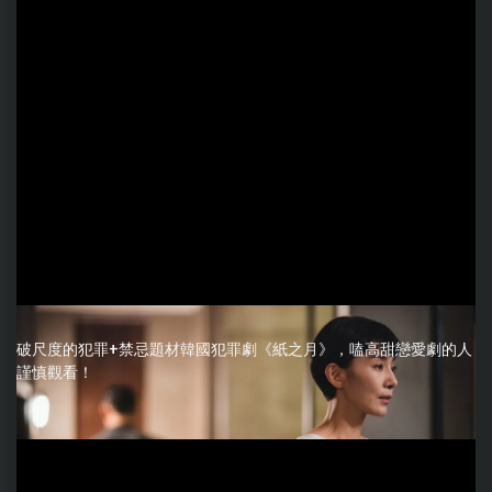
破尺度的犯罪+禁忌題材韓國犯罪劇《紙之月》，嗑高甜戀愛劇的人
謹慎觀看！