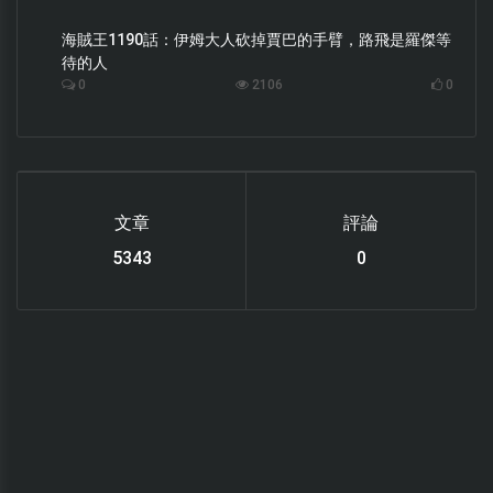
海賊王1190話：伊姆大人砍掉賈巴的手臂，路飛是羅傑等
待的人
0
2106
0
文章
評論
6119
0