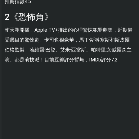
推薦指數4.5
2《恐怖角》
昨天剛開播，Apple TV+推出的心理驚悚犯罪劇集，近期備
受矚目的驚悚劇。卡司也很豪華，馬丁·斯科塞斯和斯皮爾
伯格監製，哈維爾·巴登、艾米·亞當斯、帕特里克·威爾森主
演。都是演技派！目前豆瓣評分暫無，IMDb評分7.2