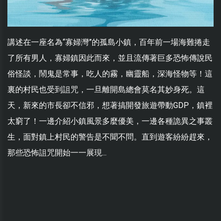
講述在一座名為“寡婦灣”的孤島小鎮，百年前一場海難捲走
了所有男人，寡婦鎮因此而來，並且流傳著巨多恐怖傳說民
俗怪談，鬧鬼是常事，吃人的霧，幽靈船，深海怪物等！這
裏的村民也受到詛咒，一旦離開島總會莫名其妙身死。這
天，新來的市長卻不信邪，想著搞開發旅遊帶動GDP，鎮裡
太窮了！一邊介紹小鎮風景多麼優美，一邊各種詭異之事叢
生，面對鎮上村民的警告是不聞不問。直到遊客紛紛趕來，
那些恐怖詛咒開始一一展現...