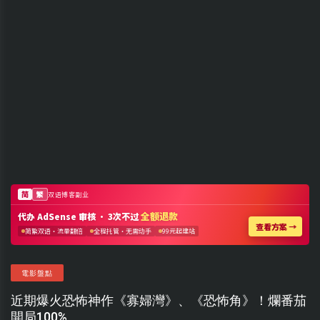
電影盤點
近期爆火恐怖神作《寡婦灣》、《恐怖角》！爛番茄
開局100%