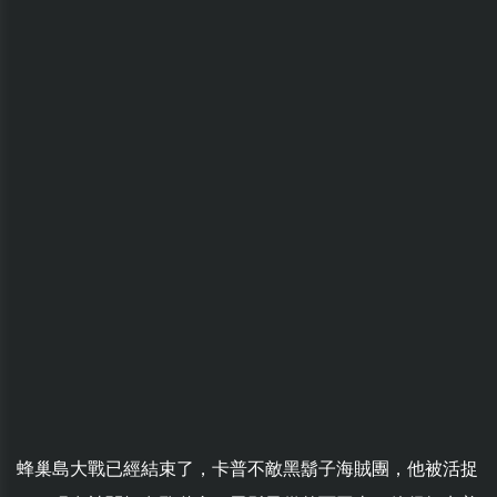
蜂巢島大戰已經結束了，卡普不敵黑鬍子海賊團，他被活捉