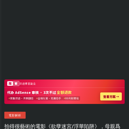
電影解析
拍得很藝術的電影《欲孽迷宮/浮華陷阱》，母親爲