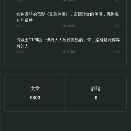
0
2083
0
女神索菲的電影《完美伴侶》，言聽計從的伴侶，再到瘋
狂的反轉
0
2039
0
海賊王1190話：伊姆大人砍掉賈巴的手臂，路飛是羅傑等
待的人
0
2106
0
文章
評論
6119
0