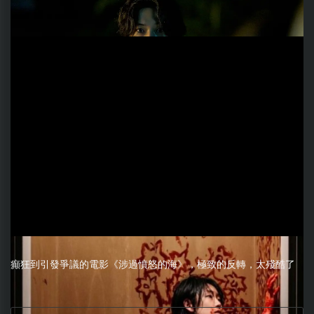
癲狂到引發爭議的電影《涉過憤怒的海》，極致的反轉，太殘酷了