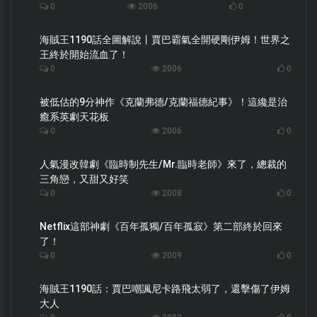
0
2006
0
海賊王1190話全圖解說丨賈巴霸氣全開硬剛伊姆！世界之
王終於開始流血了！
0
2006
0
被低估的9分神作《克蘭弗德/克蘭福德紀事》！這纔是治
癒系英劇天花板
0
2006
0
人氣漫改韓劇《臨時制先生/Mr.臨時老師》來了，總裁的
三角戀，又甜又好笑
0
2008
0
Netflix這部神劇《百年孤獨/百年孤寂》第二部終於回來
了！
0
2009
0
海賊王1190話：賈巴嘲諷尼卡路飛太弱了，還擊傷了伊姆
大人