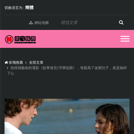
簡體
切换语言为 :
網站地圖
奈飛推薦
全部文章
拍得很藝術的電影《欲孽迷宮/浮華陷阱》，母親爲了改變兒子，真是操碎
了心