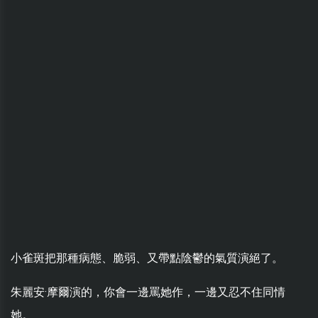
小雀斑把那種病態、脆弱、又帶點陰鬱的氣質演絕了。
朱麗安·摩爾演的，你會一邊罵她作，一邊又忍不住同情
她。