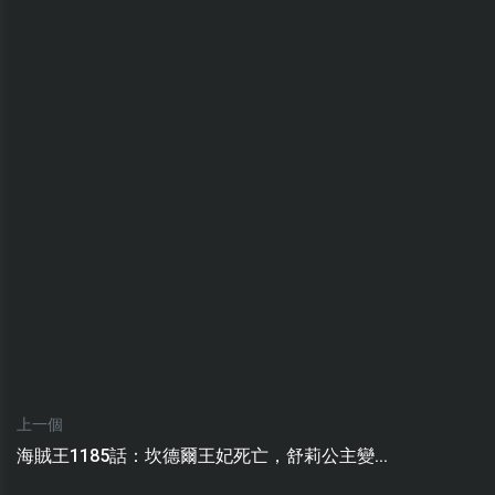
上一個
海賊王1185話：坎德爾王妃死亡，舒莉公主變...