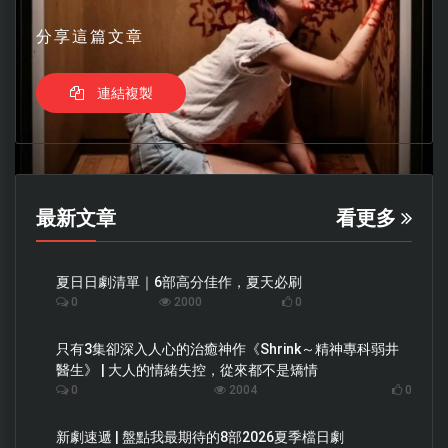
分享這篇文章
連結複製
最新文章
看更多
夏日日劇清單｜6部高分佳作，夏天必刷
0
2000
0
只有3集卻深入人心的治癒神作《Shrink～精神專科弱井
醫生》 | 大人的情緒失控，從來都不是矯情
0
2004
0
新劇速遞 | 盤點我最期待的8部2026夏季檔日劇