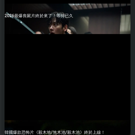
2026最爆喪屍片終於來了！等待已久
韓國爆款恐怖片《殺木地/煞木池/殺木池》終於上線！