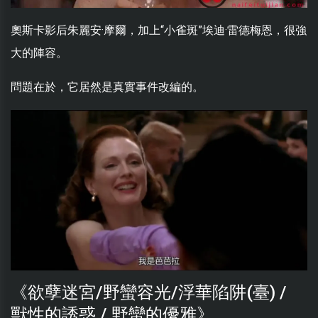
奧斯卡影后朱麗安·摩爾，加上“小雀斑”埃迪·雷德梅恩，很強
大的陣容。
問題在於，它居然是真實事件改編的。
《欲孽迷宮/野蠻容光/浮華陷阱(臺) /
獸性的誘惑 / 野蠻的優雅》