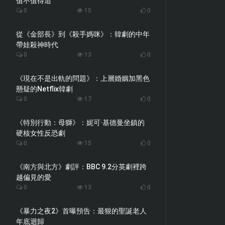
值不值得追
0
15
0
從《金部長》到《殺手媽咪》：韓劇的中年
帶娃殺神時代
0
13
0
《現在不是出軌的問題》：上層婚姻加黑色
懸疑的Netflix韓劇
0
17
0
《特別行動：母獅》：妮可·基德曼坐鎮的
硬核女性反恐劇
0
15
0
《南方與北方》劇評：BBC 9.2分英劇裡跨
越偏見的愛
0
13
0
《暴力之夜2》首曝預告：最狠的聖誕老人
年底迴歸