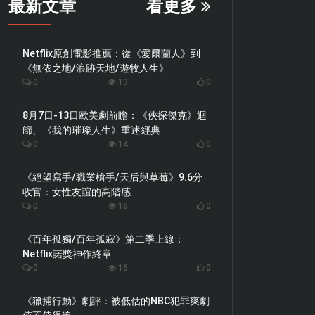
最新文章
看更多
Netflix原創電影推薦：從《愛爾蘭人》到
《無依之地/浪跡天地/遊牧人生》
0
13
0
8月7日-13日歐美劇前瞻：《俠探傑克》迴
歸、《我的璀璨人生》重述經典
0
14
0
《絕望寫手/職業槍手/天后與草莓》9.6分
收官：女性友誼的高階感
0
16
0
《百年孤獨/百年孤寂》第二季上線：
Netflix諾獎神作終章
0
16
0
《獵捕行動》劇評：被低估的NBC犯罪爽劇