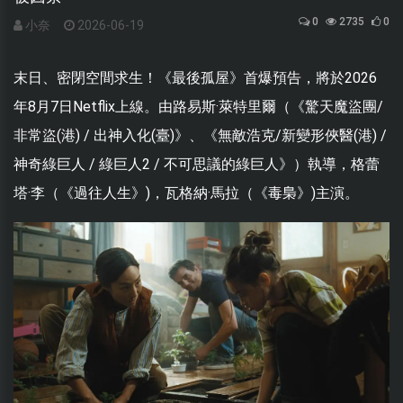
0
2735
0
小奈
2026-06-19
末日、密閉空間求生！《最後孤屋》首爆預告，將於2026
年8月7日Netflix上線。由路易斯·萊特里爾（《驚天魔盜團/
非常盜(港) / 出神入化(臺)》、《無敵浩克/新變形俠醫(港) /
神奇綠巨人 / 綠巨人2 / 不可思議的綠巨人》）執導，格蕾
塔·李（《過往人生》)，瓦格納·馬拉（《毒梟》)主演。