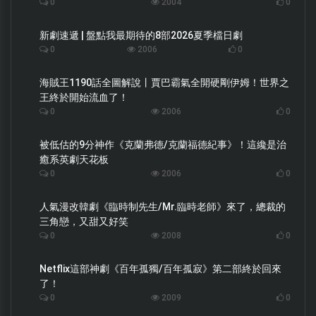
0
2004
0
新劇速遞 | 盤點我最期待的8部2026夏季檔日劇
0
2006
0
海賊王1190話全圖解說丨賈巴霸氣全開硬剛伊姆！世界之
王終於開始流血了！
0
2006
0
被低估的9分神作《克蘭弗德/克蘭福德紀事》！這纔是治
癒系英劇天花板
0
2006
0
人氣漫改韓劇《臨時制先生/Mr.臨時老師》來了，總裁的
三角戀，又甜又好笑
0
2008
0
Netflix這部神劇《百年孤獨/百年孤寂》第二部終於回來
了！
0
2009
0