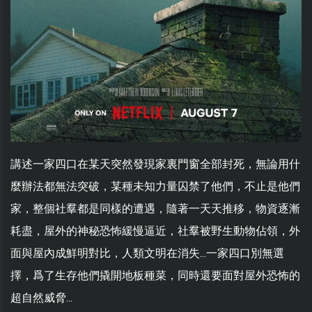
講述一家四口在某天突然發現家裏門窗全部封死，無論用什
麼辦法都無法突破，某種未知力量囚禁了他們，不止是他們
家，整個社羣都是同樣的遭遇，隨著一天天推移，物資逐漸
耗盡，屋外的神秘恐怖緩慢逼近，社羣被野生動物佔領，外
面與屋內成鮮明對比，人類文明在消失...一家四口別無選
擇，爲了生存他們撬開地板種菜，同時還要面對屋外恐怖的
超自然威脅...