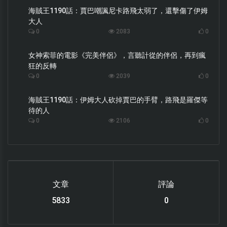
海賊王1190話：賈巴嘲諷尼卡路飛太弱了，還擊傷了伊姆
大人
0
2083
0
女神索菲的電影《完美伴侶》，言聽計從的伴侶，再到瘋
狂的反轉
0
2039
0
海賊王1190話：伊姆大人砍掉賈巴的手臂，路飛是羅傑等
待的人
0
2106
0
文章
評論
6119
0