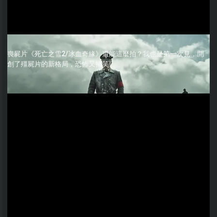
喪屍片《死亡之雪2/冰血奇緣》還能這麼拍？我也是第一次見，開
創了殭屍片的新格局，恐怖又搞笑