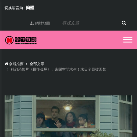
簡體
切换语言为 :
網站地圖
奈飛推薦
全部文章
科幻恐怖片《最後孤屋》：密閉空間求生！末日全員被囚禁