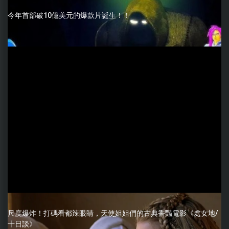
今年首部破10億美元的爆款片誕生！！
尺度爆炸！打碼看都辣眼睛，天使姐姐們的古典香豔電影《處女地/
十日談》