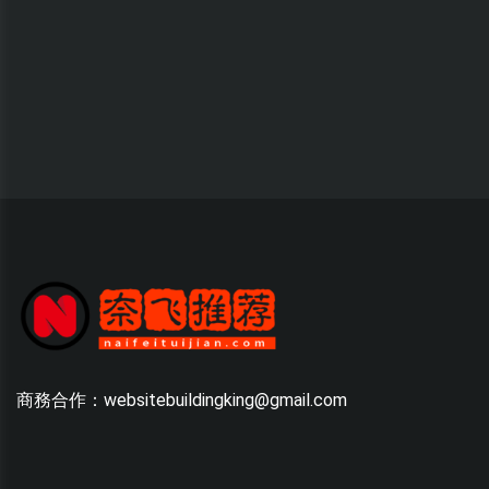
商務合作：websitebuildingking@gmail.com