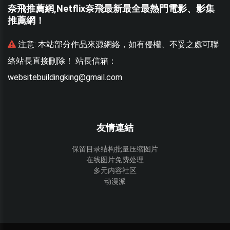
奈飛推薦網,Netflix奈飛最新最全最熱門電影、影集
推薦網！
聯
注意:
本站部分作品來源網絡，如有侵權、不妥之處可聯
絡站長直接刪除！ 站長信箱：
websitebuildingking@gmail.com
w
友情連結
保留目录结构批量压缩图片
在线图片免费处理
多元内容社区
动漫派