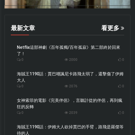
最新文章
看更多
Netflix這部神劇《百年孤獨/百年孤寂》第二部終於回來
了！
0
2000
0
海賊王1190話：賈巴嘲諷尼卡路飛太弱了，還擊傷了伊姆
大人
0
2076
0
女神索菲的電影《完美伴侶》，言聽計從的伴侶，再到瘋
狂的反轉
0
2039
0
海賊王1190話：伊姆大人砍掉賈巴的手臂，路飛是羅傑等
待的人