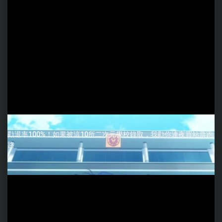
勸退率100%！如果被這10所二次元學校錄取，我勸你連夜買站票跑
路