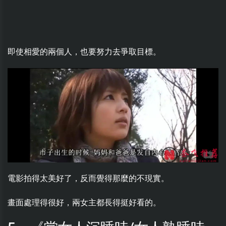
即使相愛的兩個人，也要努力去爭取目標。
電影拍得太美好了，反而覺得那麼的不現實。
畫面處理得很好，兩女主都長得挺好看的。