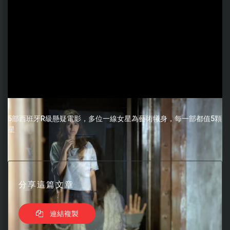
5部西班牙R級懸疑電影，多位一線女星為藝術犧身，每一部都值5顆
星
分享這篇文章
連結複製