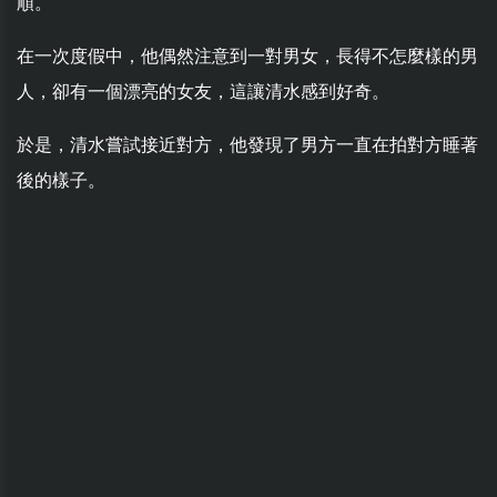
順。
在一次度假中，他偶然注意到一對男女，長得不怎麼樣的男
人，卻有一個漂亮的女友，這讓清水感到好奇。
於是，清水嘗試接近對方，他發現了男方一直在拍對方睡著
後的樣子。