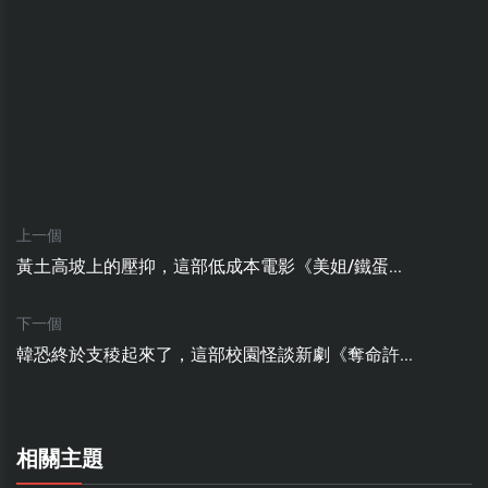
上一個
黃土高坡上的壓抑，這部低成本電影《美姐/鐵蛋...
下一個
韓恐終於支稜起來了，這部校園怪談新劇《奪命許...
相關主題