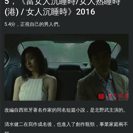
5，《當女人沉睡時/女人熟睡時
(港) / 女人沉睡時》2016
5.4分，正視自己的男人們。
改編自西班牙著名作家的同名短篇小說，是北野武主演的。
清水健二在寫作成名後，也進入了創作瓶頸，事業家庭兩不