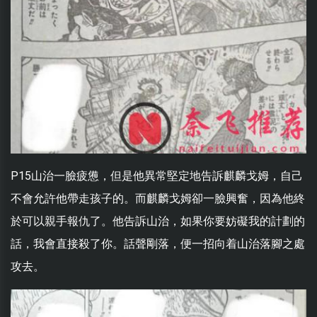
P15山治一臉疲憊，但是他異常堅定地告訴麒麟戈姆，自己
不會允許他帶走孩子的。而麒麟戈姆卻一臉興奮，因為他終
於可以親手報仇了。他告訴山治，如果你要妨礙我的計劃的
話，我會直接殺了你。話聲剛落，便一招向着山治落腳之處
攻去。