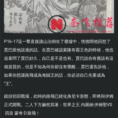
P16-17這一擊直接讓山治倒在了廢墟中，恍惚間他回想了
賈巴跟他說過的話。在賈巴確認索隆有霸王色的時候，他也
追著問了賈巴好久，自己是不是也有。賈巴說你有應該有這
個資質的，但是不知為何你卻沒有覺醒……賈巴還告訴他，
如果你想讓路飛成為海賊王的話，你必須自己先要成為
“王”。
鏡頭切回戰場，此時的路飛已經化身尼卡形態，即將與伊姆
正式開戰。二人下方赫然寫著：世界之王 內羅納·伊姆聖VS
四皇 蒙奇·D·路飛！