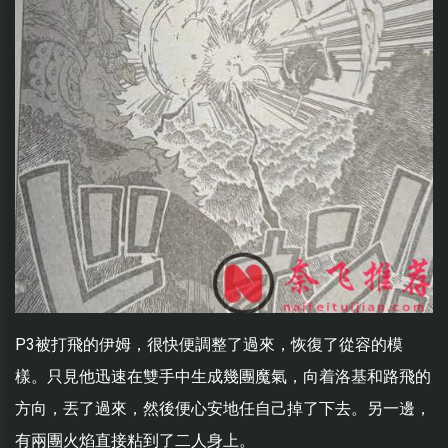
P3被打飛的伊姆，很快便調整了過來，恢復了從容的模
樣。只見他迅速在雙手中生成幾團魔氣，向着洛基和路飛的
方向，丟了過來，然後便心安地任自己掉了下去。另一邊，
有兩團火焰直接粘到了二人身上。