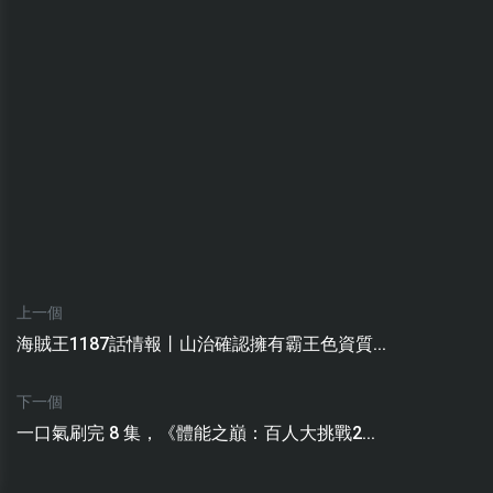
上一個
海賊王1187話情報丨山治確認擁有霸王色資質...
下一個
一口氣刷完 8 集，《體能之巔：百人大挑戰2...