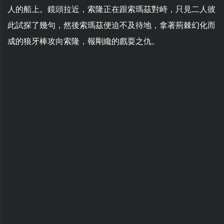
人的船上。鏡頭拉近，索隆正在跟索瑪茲對峙，只見二人彼
此試探了幾句，然後索瑪茲便迫不及待地，拿著荊棘幻化而
成的狼牙棒攻向索隆，報剛纔的戲耍之仇。