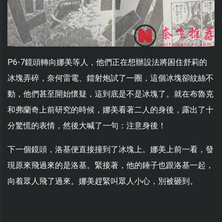
P6-7鏡頭轉向娜美等人，他們正在想辦設法將困住舒莉的
冰塊弄碎，奈何雷電、鐳射炮試了一圈，這個冰塊卻紋絲不
動，他們甚至開始懷疑，這到底是不是冰塊了。就在布魯克
和弗蘭奇上前研究的時候，娜美看著二人的身後，露出了十
分驚慌的表情，然後大喊了一句：注意身後！
下一個鏡頭，洛基便直接撞到了冰塊上。娜美上前一看，發
現原來飛過來的是洛基。緊接著，他的錘子也跟洛基一起，
向着眾人飛了過來。娜美趕緊叫眾人小心，別被砸到。