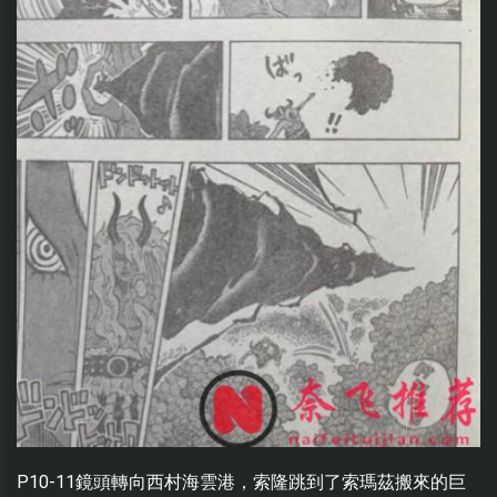
P10-11鏡頭轉向西村海雲港，索隆跳到了索瑪茲搬來的巨