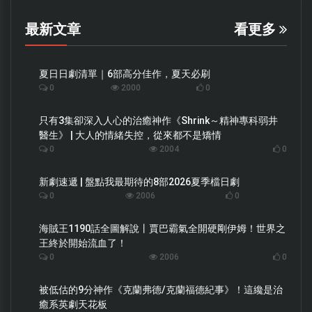
最新文章
看更多
夏日日劇清單｜6部高分佳作，夏天必刷
0
2000
0
只有3集卻深入人心的治癒神作《Shrink～精神專科弱井
醫生》 | 大人的情緒失控，從來都不是矯情
0
2004
0
新劇速遞 | 盤點我最期待的8部2026夏季檔日劇
0
2006
0
海賊王1190話全圖解說丨賈巴霸氣全開硬剛伊姆！世界之
王終於開始流血了！
0
2006
0
被低估的9分神作《克蘭弗德/克蘭福德紀事》！這纔是治
癒系英劇天花板