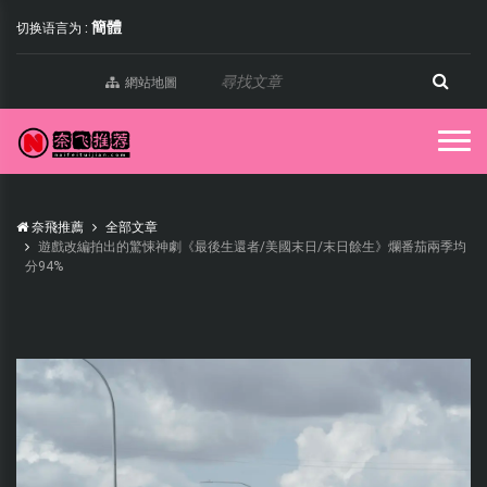
簡體
切换语言为 :
網站地圖
奈飛推薦
全部文章
遊戲改編拍出的驚悚神劇《最後生還者/美國末日/末日餘生》爛番茄兩季均
分94%