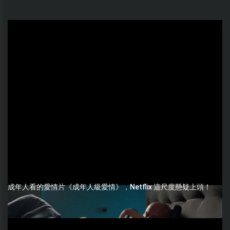
成年人看的愛情片《成年人級愛情》，Netflix 這尺度懸疑上頭！