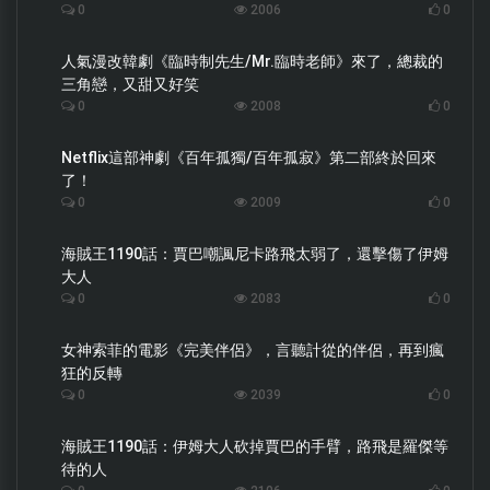
0
2006
0
人氣漫改韓劇《臨時制先生/Mr.臨時老師》來了，總裁的
三角戀，又甜又好笑
0
2008
0
Netflix這部神劇《百年孤獨/百年孤寂》第二部終於回來
了！
0
2009
0
海賊王1190話：賈巴嘲諷尼卡路飛太弱了，還擊傷了伊姆
大人
0
2083
0
女神索菲的電影《完美伴侶》，言聽計從的伴侶，再到瘋
狂的反轉
0
2039
0
海賊王1190話：伊姆大人砍掉賈巴的手臂，路飛是羅傑等
待的人