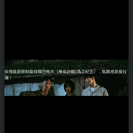
奈飛最新限制級韓國恐怖片《奪命許願/爲了紀念》，氛圍感直接拉
滿！