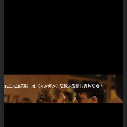
女主太過美豔！像《今夕何夕》這樣的愛情片真夠勁道！