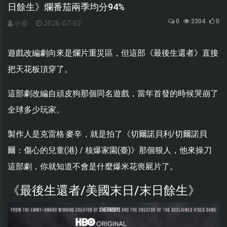
日餘生》爛番茄兩季均分94%
0
2304
0
小奈
2026-07-02
遊戲改編劇向來是爛片重災區，但這部《最後生還者》直接
把天花板頂穿了。
這部劇改編自頑皮狗那個同名遊戲，當年首發的時候哭崩了
全球多少玩家。
製作人是克雷格·麥辛，就是拍了《切爾諾貝利/切爾諾貝
爾：傷心的兒童(港) / 核爆家園(臺)》那個狠人，他來操刀
這部劇，你就知道不會是什麼爆米花喪屍片了。
《最後生還者/美國末日/末日餘生》