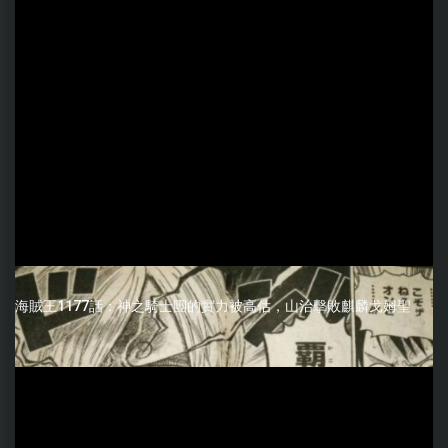
海賊王1177話：神之騎士團的實力被高估，山治擊敗麒麟戈姆聖