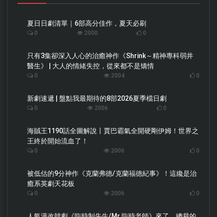
夏日日劇清單｜6部高分佳作，夏天必刷
0
2000
0
只有3集卻深入人心的治癒神作《Shrink～精神專科弱井
醫生》 | 大人的情緒失控，從來都不是矯情
0
2004
0
新劇速遞 | 盤點我最期待的8部2026夏季檔日劇
0
2006
0
海賊王1190話全圖解說丨賈巴霸氣全開硬剛伊姆！世界之
王終於開始流血了！
0
2006
0
被低估的9分神作《克蘭弗德/克蘭福德紀事》！這纔是治
癒系英劇天花板
0
2006
0
人氣漫改韓劇《臨時制先生/Mr.臨時老師》來了，總裁的