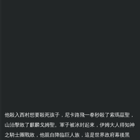
他殺入西村想要殺死孩子，尼卡路飛一拳秒殺了索瑪茲聖，
山治擊敗了麒麟戈姆聖。軍子被冰封起來，伊姆大人得知神
之騎士團戰敗，他親自降臨巨人族，這是世界政府幕後黑