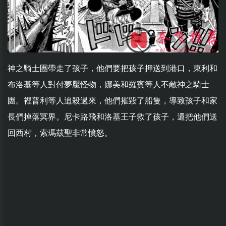
神之騎士團帶走了孩子，他們要把孩子押送到港口，東利和
布洛基等人對付夢魘怪物，娜美和羅賓等人不敵神之騎士
團。裡普利等人追殺過來，他們摧毀了船隻，導致孩子和家
長們掉落冥界。尼卡路飛和洛基王子救了孩子，還把他們送
回西村，索瑪茲聖非常憤怒。