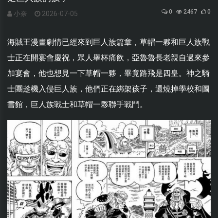
0
2467
0
小奈
2026-07-05
海賊王漫畫劇情已經來到巨人族篇章，草帽一夥和巨人族戰
士正在開宴會慶祝，眾人舉杯痛飲，亞魯魯長老親自過來參
加宴會，他也想見一下草帽一夥，畢竟路飛是四皇。神之騎
士團趁機入侵巨人族，他們正在綁架孩子，還燒掉學校和圖
書館，巨人族戰士和草帽一夥聯手戰鬥。