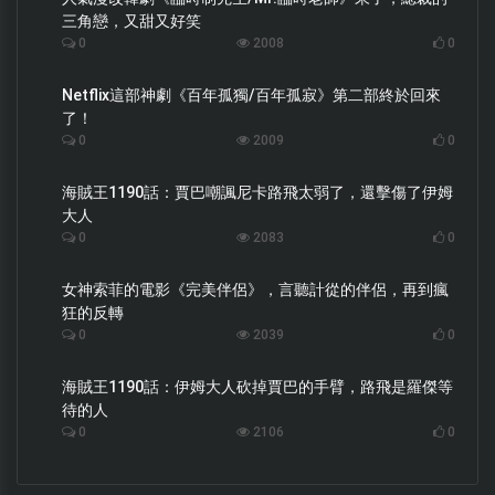
三角戀，又甜又好笑
0
2008
0
Netflix這部神劇《百年孤獨/百年孤寂》第二部終於回來
了！
0
2009
0
海賊王1190話：賈巴嘲諷尼卡路飛太弱了，還擊傷了伊姆
大人
0
2083
0
女神索菲的電影《完美伴侶》，言聽計從的伴侶，再到瘋
狂的反轉
0
2039
0
海賊王1190話：伊姆大人砍掉賈巴的手臂，路飛是羅傑等
待的人
0
2106
0