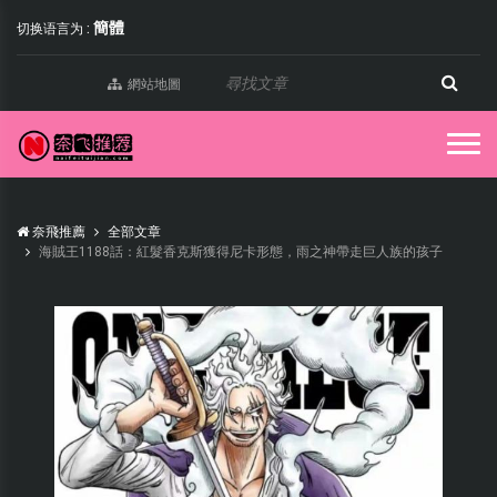
簡體
切换语言为 :
網站地圖
奈飛推薦
全部文章
海賊王1188話：紅髮香克斯獲得尼卡形態，雨之神帶走巨人族的孩子