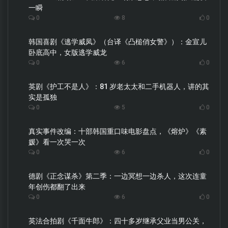
一瞬
0
8
0
韩国喜剧《逃学威凤》（台译《凸槌俏女警》）：金宣儿
卧底高中，女版逃学威龙
0
6
0
英剧《护工不是人》：81 岁老太太和二手机器人，讲的其
实是孤独
0
5
0
真实事件改编：十部韩国重口味电影盘点，《熔炉》《素
媛》看一次哭一次
0
6
0
德剧《正念谋杀》第二季：一边冥想一边杀人，这次连童
年创伤都翻了出来
0
6
0
英法合拍剧《千面牛郎》：四十多岁继承父业当男公关，