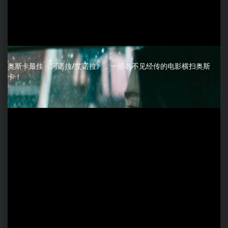
奥斯卡最佳《阿诺拉/艾诺拉》，一部名不见经传的电影横扫奥斯
卡！