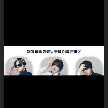
女装曹政奭美起来就没女生的事了，《飞行员/男航女机师/变身机
长》绝对让你笑到喷饭！