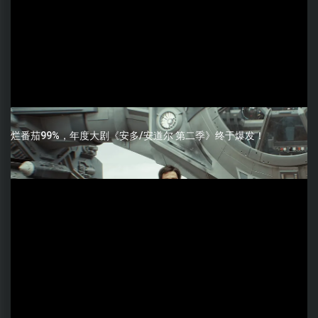
烂番茄99%，年度大剧《安多/安道尔 第二季》终于爆发！