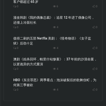
客户都超过 65 岁
0
6
0
漫改韩剧《我的偶像总裁》：追星 12 年进了偶像公司，
还撞上冷面社长
0
4
0
值得二刷的五部 Netflix 美剧：《怪奇物语》《女子监
狱》后劲十足
0
4
0
澳剧《凶杀回环，帕里什站惨案》：37 年前的沙漠命案，
以更诡异的方式重演
0
4
0
HBO《东京罪恶》两季看点：泡沫破裂后的歌舞伎町，为
何第三季被砍
0
4
0