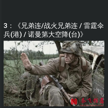
3：《兄弟连/战火兄弟连 / 雷霆伞
兵(港) / 诺曼第大空降(台)》