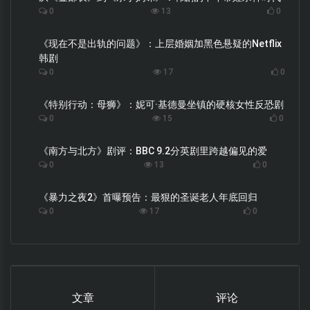
0
13
0
《现在不是出轨的问题》：上层婚姻加黑色悬疑的Netflix
韩剧
0
17
0
《特别行动：母狮》：妮可·基德曼坐镇的硬核女性反恐剧
0
15
0
《南方与北方》剧评：BBC 9.2分英剧里跨越偏见的爱
0
13
0
《暴力之夜2》首曝预告：最狠的圣诞老人年底回归
0
17
0
文章
评论