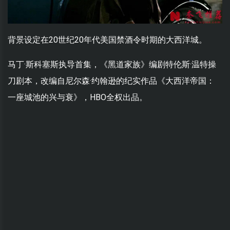
背景设定在20世纪20年代美国禁酒令时期的大西洋城。
马丁·斯科塞斯执导首集，《黑道家族》编剧特伦斯·温特操
刀剧本，改编自尼尔森·约翰逊的纪实作品《大西洋帝国：
一座城池的兴与衰》，HBO全权出品。