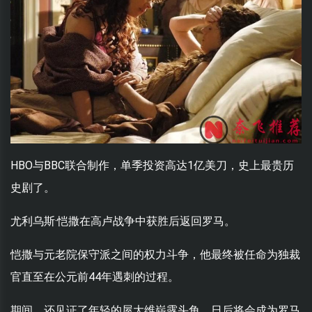
HBO与BBC联合制作，单季投资高达1亿美刀，史上最贵历
史剧了。
尤利乌斯·恺撒在高卢战争中获胜后返回罗马。
恺撒与元老院保守派之间的权力斗争，他最终被任命为独裁
官直至在公元前44年遇刺的过程。
期间，还见证了年轻的屋大维崭露头角，日后将会成为罗马