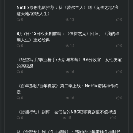
Netflix原创电影推荐：从《爱尔兰人》到《无依之地/浪
迹天地/游牧人生》
0
13
0
8月7日-13日欧美剧前瞻：《侠探杰克》回归、《我的璀
璨人生》重述经典
0
14
0
《绝望写手/职业枪手/天后与草莓》9.6分收官：女性友谊
的高级感
0
16
0
《百年孤独/百年孤寂》第二季上线：Netflix诺奖神作终
章
0
16
0
《猎捕行动》剧评：被低估的NBC犯罪爽剧值不值得追
0
15
0
从《金部长》到《杀手妈咪》：韩剧的中年带娃杀神时代