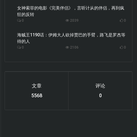
女神索菲的电影《完美伴侣》，言听计从的伴侣，再到疯
狂的反转
0
2039
0
海贼王1190话：伊姆大人砍掉贾巴的手臂，路飞是罗杰等
待的人
0
2106
0
文章
评论
6119
0