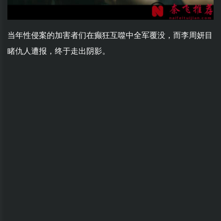
当年性侵案的加害者们在癫狂互噬中全军覆没，而李周妍目
睹仇人遭报，终于走出阴影。