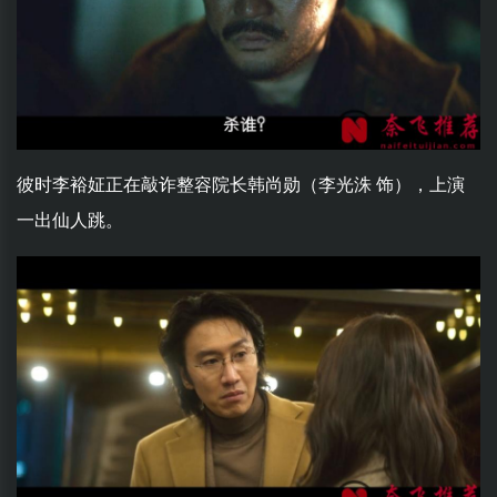
彼时李裕姃正在敲诈整容院长韩尚勋（李光洙 饰），上演
一出仙人跳。