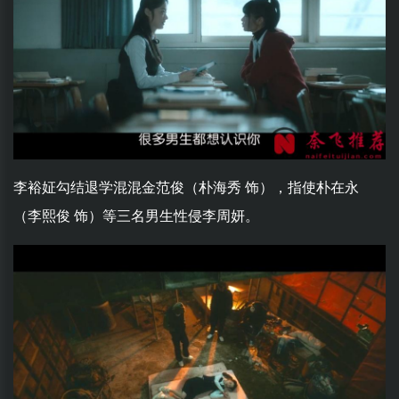
李裕姃勾结退学混混金范俊（朴海秀 饰），指使朴在永
（李熙俊 饰）等三名男生性侵李周妍。