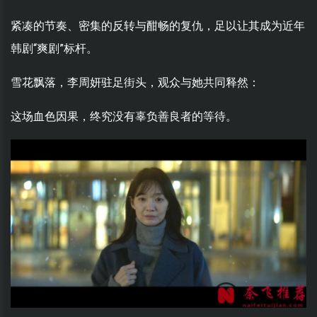
紧凑的节奏、密集的反转与酣畅的复仇，足以让其成为近年
韩剧“爽剧”标杆。
雪花飘落，李周妍驻足街头，观众与她共同释然：
这场血色因果，终究没有辜负善良者的等待。