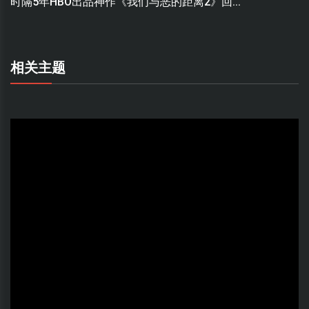
时隔5年HBO出品神作《我们与恶的距离2》回...
相关主题