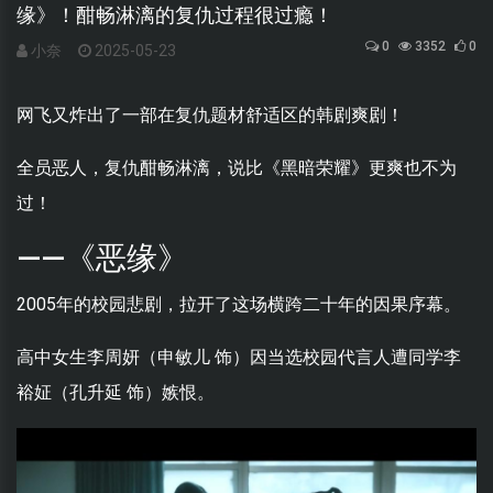
缘》！酣畅淋漓的复仇过程很过瘾！
0
3352
0
小奈
2025-05-23
网飞又炸出了一部在复仇题材舒适区的韩剧爽剧！
全员恶人，复仇酣畅淋漓，说比《黑暗荣耀》更爽也不为
过！
——《恶缘》
2005年的校园悲剧，拉开了这场横跨二十年的因果序幕。
高中女生李周妍（申敏儿 饰）因当选校园代言人遭同学李
裕姃（孔升延 饰）嫉恨。