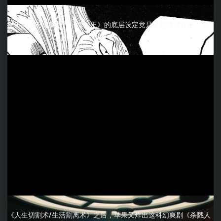
尾田到底有多离谱？《海贼王》的底层设定竟是个超级谐音梗！？
《人生切割术/生活割离术》之后，苹果又炸出这科幻爽剧《杀戮人