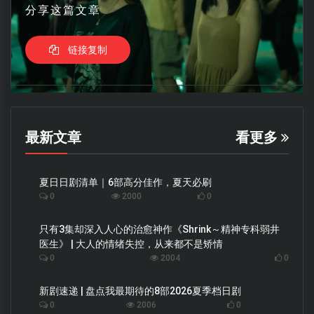
分享这篇文章
链接复制
最新文章
看更多
夏日日剧清单｜6部高分佳作，夏天必刷
0
2000
0
只有3集却深入人心的治愈神作《Shrink～精神专科弱井
医生》 | 大人的情绪失控，从来都不是矫情
0
2004
0
新剧速递 | 盘点我最期待的8部2026夏季档日剧
0
2006
0