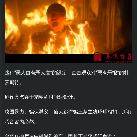
这种“恶人自有恶人磨”的设定，直击观众对“恶有恶报”的朴
素期待。
剧作亮点在于精密的时间线设计。
校园暴力、骗保弑父、仙人跳诈骗三条主线环环相扣，所有
巧合皆为必然。
金范俊抛尸选中韩尚勋的车，因其正被李裕姃色诱；