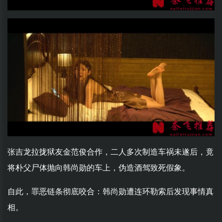
张吉龙拉拢狱友金范俊合作，二人多次制造车祸未遂后，竟
将朴父尸体抛向韩尚勋的车上，伪造酒驾致死假象。
自此，罪恶链条彻底咬合：韩尚勋遭连环勒索后发现事情真
相。