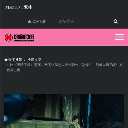
繁体
切换语言为 :
网站地图
奈飞推荐
全部文章
比《黑暗荣耀》更爽，网飞全员恶人韩剧新作《恶缘》！酣畅淋漓的复仇过
程很过瘾！