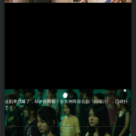
这剧果然爆了，却评价两极！全女神阵容台剧《回魂计》，口碑扑
了？