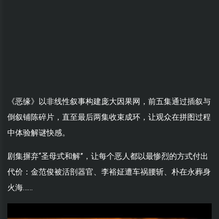
《恶缘》以非线性叙事构建庞大因果网，前五集通过插叙与
倒叙铺陈碎片，直至最后两集收束成环，让观众在拼图过程
中体验解谜快感。
剧集摒弃“圣母式和解”，让每个恶人都以最惨烈的方式付出
代价：金范俊被活剖器官、李裕姃遭车祸腰斩、朴在永葬身
火海……