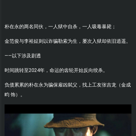
朴在永的两名同伙，一人狱中自杀，一人吸毒暴毙；
金范俊与李裕姃则以诈骗勒索为生，屡次入狱却依旧逍遥。
——以下涉及剧透
时间跳转至2024年，命运的齿轮开始反向绞杀。
负债累累的朴在永为骗保雇凶弑父，找上工友张吉龙（金成
畇 饰）。