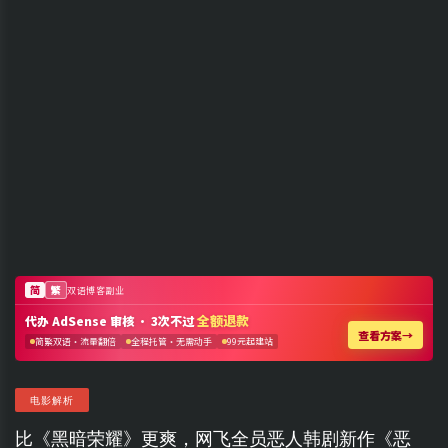
电影解析
比《黑暗荣耀》更爽，网飞全员恶人韩剧新作《恶