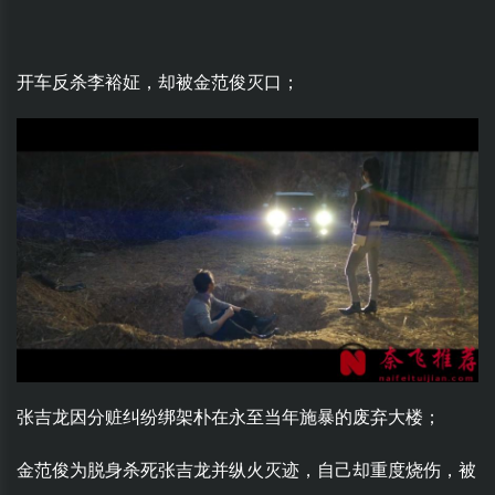
开车反杀李裕姃，却被金范俊灭口；
张吉龙因分赃纠纷绑架朴在永至当年施暴的废弃大楼；
金范俊为脱身杀死张吉龙并纵火灭迹，自己却重度烧伤，被