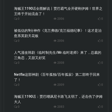
海贼王1190话全图解说丨贾巴霸气全开硬刚伊姆！世界之
王终于开始流血了！
0
2006
0
被低估的9分神作《克兰弗德/克兰福德纪事》！这才是治
愈系英剧天花板
0
2006
0
人气漫改韩剧《临时制先生/Mr.临时老师》来了，总裁的
三角恋，又甜又好笑
0
2008
0
Netflix这部神剧《百年孤独/百年孤寂》第二部终于回来
了！
0
2009
0
海贼王1190话：贾巴嘲讽尼卡路飞太弱了，还击伤了伊姆
大人
0
2083
0