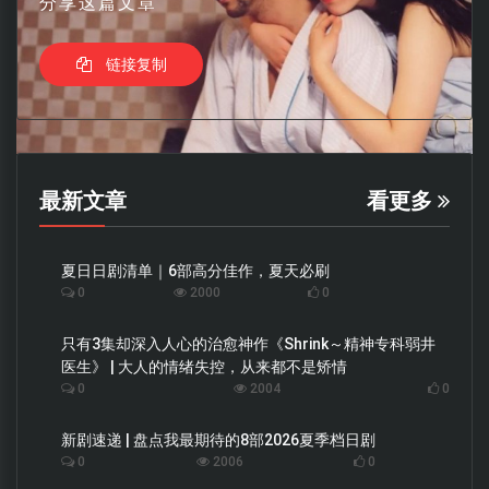
分享这篇文章
链接复制
最新文章
看更多
夏日日剧清单｜6部高分佳作，夏天必刷
0
2000
0
只有3集却深入人心的治愈神作《Shrink～精神专科弱井
医生》 | 大人的情绪失控，从来都不是矫情
0
2004
0
新剧速递 | 盘点我最期待的8部2026夏季档日剧
0
2006
0