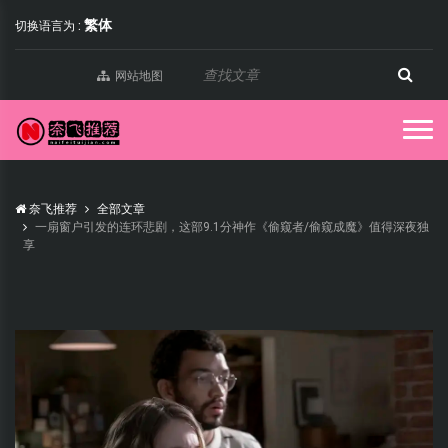
繁体
切换语言为 :
网站地图
奈飞推荐
全部文章
一扇窗户引发的连环悲剧，这部9.1分神作《偷窥者/偷窥成魔》值得深夜独
享