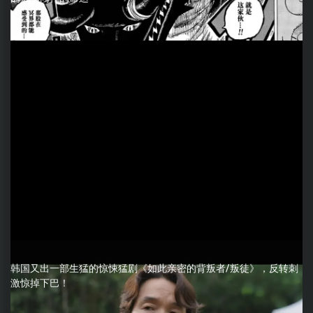
韩国又出一部生猛的惊悚猛剧《如此亲密的背叛者/叛徒》，反转刺
激惊掉下巴！