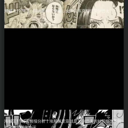
海贼王1178话：巨大的松鼠登场，女帝汉库克前往艾尔巴夫
海贼王1185话情报分析丨埃斯佩里亚就是艾尔巴夫的对照组？不同
的选择同样的命运