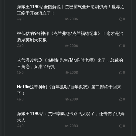
海贼王1190话全图解说丨贾巴霸气全开硬刚伊姆！世界之
王终于开始流血了！
0
2006
0
被低估的9分神作《克兰弗德/克兰福德纪事》！这才是治
愈系英剧天花板
0
2006
0
人气漫改韩剧《临时制先生/Mr.临时老师》来了，总裁的
三角恋，又甜又好笑
0
2008
0
Netflix这部神剧《百年孤独/百年孤寂》第二部终于回来
了！
0
2009
0
海贼王1190话：贾巴嘲讽尼卡路飞太弱了，还击伤了伊姆
大人
0
2083
0