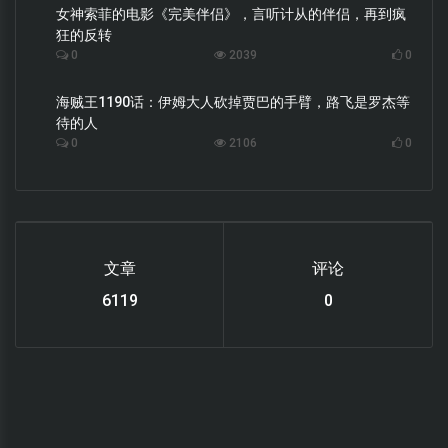
女神索菲的电影《完美伴侣》，言听计从的伴侣，再到疯
狂的反转
0
2039
0
海贼王1190话：伊姆大人砍掉贾巴的手臂，路飞是罗杰等
待的人
0
2106
0
文章
评论
6119
0