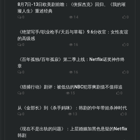
8月7日-13日欧美剧前瞻：《侠探杰克》回归、《我的璀
璨人生》重述经典
0
14
0
《绝望写手/职业枪手/天后与草莓》9.6分收官：女性友谊
的高级感
0
16
0
《百年孤独/百年孤寂》第二季上线：Netflix诺奖神作终
章
0
16
0
《猎捕行动》剧评：被低估的NBC犯罪爽剧值不值得追
0
15
0
从《金部长》到《杀手妈咪》：韩剧的中年带娃杀神时代
0
13
0
《现在不是出轨的问题》：上层婚姻加黑色悬疑的Netflix
韩剧