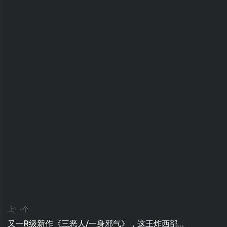
上一个
又一R级新作《三恶人/一身邪气》，这王炸西部...