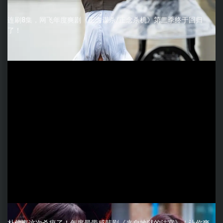
连刷8集，网飞年度爽剧《正念谋杀/正念杀机》第二季终于回归
了！
朴信惠这次杀疯了！年度最带感韩剧《来自地狱的法官》！让你爽