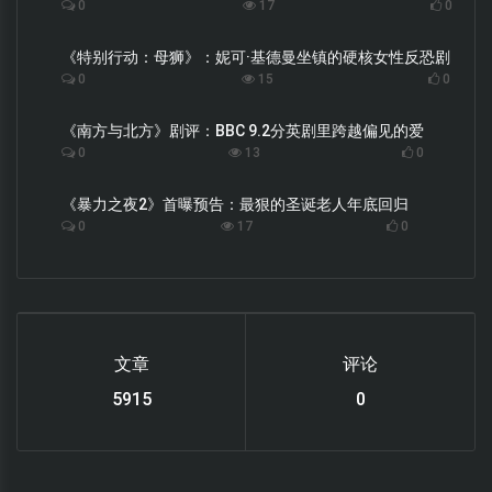
0
17
0
《特别行动：母狮》：妮可·基德曼坐镇的硬核女性反恐剧
0
15
0
《南方与北方》剧评：BBC 9.2分英剧里跨越偏见的爱
0
13
0
《暴力之夜2》首曝预告：最狠的圣诞老人年底回归
0
17
0
文章
评论
6119
0