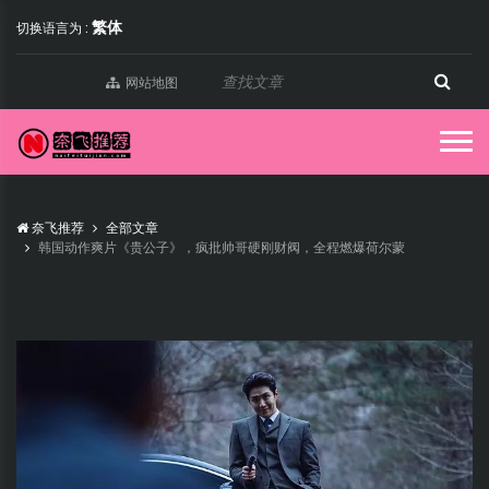
繁体
切换语言为 :
网站地图
奈飞推荐
全部文章
韩国动作爽片《贵公子》，疯批帅哥硬刚财阀，全程燃爆荷尔蒙