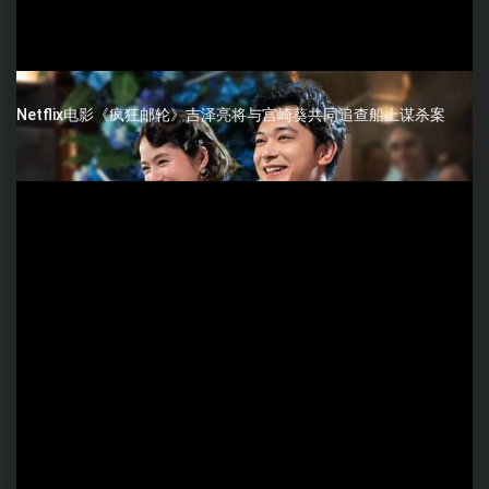
Netflix电影《疯狂邮轮》吉泽亮将与宫崎葵共同追查船上谋杀案