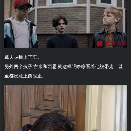
戴夫被拽上了车。
另外两个孩子:吉米和西恩,就这样眼睁睁看着他被带走，甚
至都没敢上前阻止。