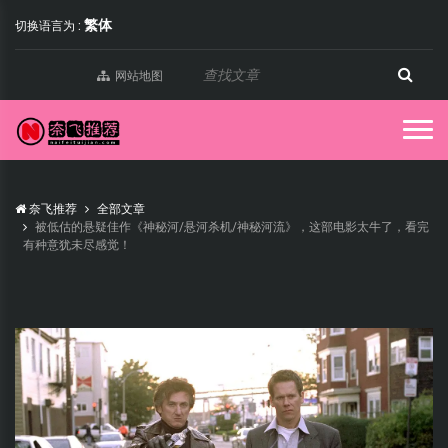
繁体
切换语言为 :
网站地图
奈飞推荐
全部文章
被低估的悬疑佳作《神秘河/悬河杀机/神秘河流》，这部电影太牛了，看完
有种意犹未尽感觉！