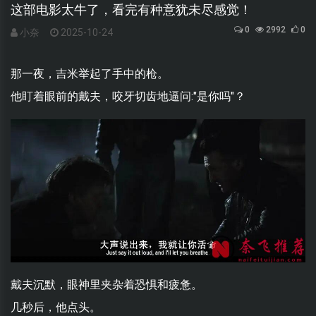
这部电影太牛了，看完有种意犹未尽感觉！
0
2992
0
小奈
2025-10-24
那一夜，吉米举起了手中的枪。
他盯着眼前的戴夫，咬牙切齿地逼问:"是你吗"？
戴夫沉默，眼神里夹杂着恐惧和疲惫。
几秒后，他点头。