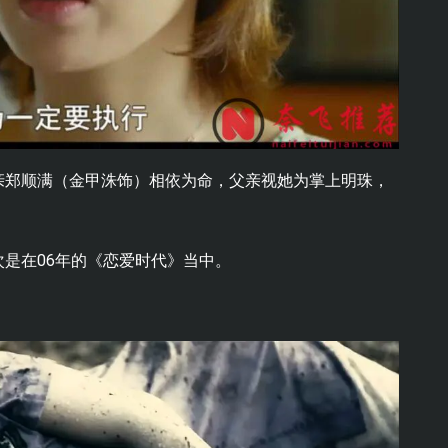
亲郑顺满（金甲洙饰）相依为命，父亲视她为掌上明珠，
是在06年的《恋爱时代》当中。