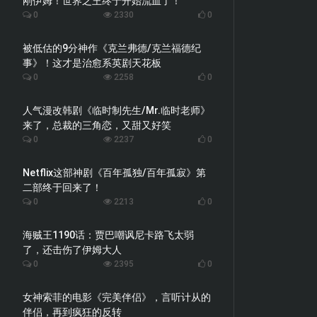
刚伊姆！世界之王终于开始流血了！
0
2330
0
被低估的9分神作《克兰弗德/克兰福德纪
事》！这才是治愈系英剧天花板
0
2258
0
人气漫改韩剧《临时制先生/Mr.临时老师》
来了，总裁的三角恋，又甜又好笑
0
2237
0
Netflix这部神剧《百年孤独/百年孤寂》第
二部终于回来了！
0
2213
0
海贼王1190话：贾巴嘲讽尼卡路飞太弱
了，还击伤了伊姆大人
0
2395
0
女神索菲的电影《完美伴侣》，言听计从的
伴侣，再到疯狂的反转