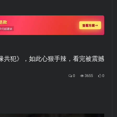
缘共犯》，如此心狠手辣，看完被震撼
0
3655
0