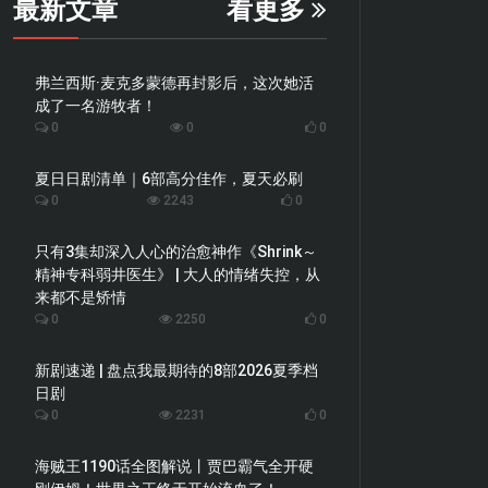
最新文章
看更多
弗兰西斯·麦克多蒙德再封影后，这次她活
成了一名游牧者！
0
0
0
夏日日剧清单｜6部高分佳作，夏天必刷
0
2243
0
只有3集却深入人心的治愈神作《Shrink～
精神专科弱井医生》 | 大人的情绪失控，从
来都不是矫情
0
2250
0
新剧速递 | 盘点我最期待的8部2026夏季档
日剧
0
2231
0
海贼王1190话全图解说丨贾巴霸气全开硬