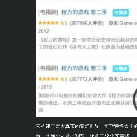
它构建了宏大真实的奇幻世界，维斯特洛大陆
慧，比如小恶魔提利昂，还拿了38个艾美奖。