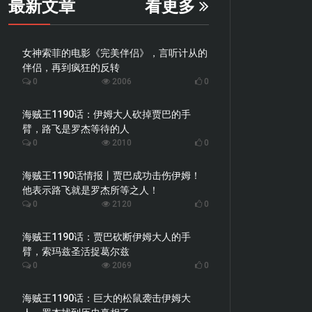
最新文章
看更多
女神索菲的电影《完美伴侣》，言听计从的
伴侣，再到疯狂的反转
0
2006
0
海贼王1190话：伊姆大人砍掉贾巴的手
臂，路飞是罗杰等待的人
0
2010
0
海贼王1190话情报丨贾巴成功击伤伊姆！
他表示路飞就是罗杰所等之人！
0
2120
0
海贼王1190话：贾巴砍断伊姆大人的手
臂，索玛兹圣活捉葛尔兹
0
2069
0
海贼王1190话：巨大的松鼠袭击伊姆大