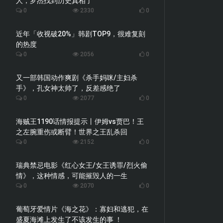
人，罗杰找到历史真相了
0
2330
0
近年「收视破20%」韩剧TOP9，很难复刻
的热度
0
2056
0
又一部韩国动作爽剧《杀手妈咪/主妇杀
手》，孔女神太帅了，反差感绝了
0
2077
0
海贼王1190话情报提示丨伊姆vs贾巴！王
之左腕重伤或断臂！世界之王乱杀回
0
2152
0
瑞典禁忌电影《红心女王/女王诱罪/烈火偷
情》，这种情感，可能摧毁人的一生
0
2070
0
葡萄牙爱情片《海之花》：寡妇和逃犯，在
盛夏海滩上发生了不该发生的事 ！