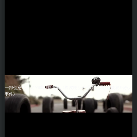
一部创意感十足的重口味电影《橡皮轮胎杀手/辘地魔/超能轮胎杀人
事件》