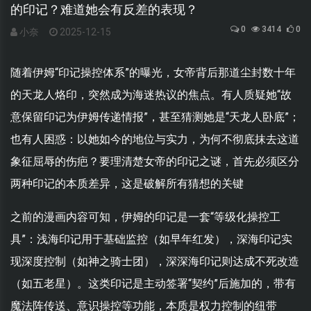
的印记？难道她会有反差的表现？
0
3414
0
小奈
2025-12-15
随着伊姆“印记操控体系”的曝光，女帝背后那道尘封数十年
的天龙人烙印，突然成为海迷热议的焦点。有人质疑她“故
意保留印记为伊姆传递情报”，甚至猜测她是“天龙人卧底”；
也有人困惑：以她如今的地位与实力，为何不彻底抹去这道
象征屈辱的伤疤？要理清楚女帝的印记之谜，首先必须区分
两种印记的本质差异，这是破解所有猜想的关键
之前的漫画内容可知，伊姆的印记是一套“等级化操控工
具”：浅海印记用于基础监控（如早年红发），深海印记实
现深度控制（如神之骑士团），深深海印记则达成不死改造
（如五老星）。这类印记是主动签署“契约”后施加的，带有
魔法阵传送、意识操控等功能，本质是权力控制的纽带