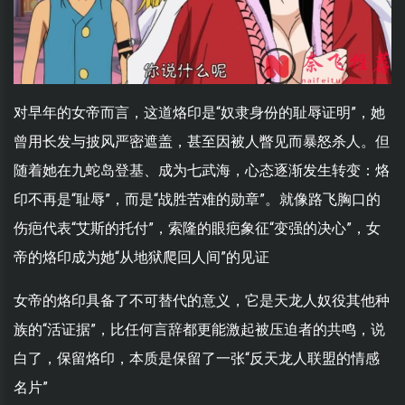
对早年的女帝而言，这道烙印是“奴隶身份的耻辱证明”，她
曾用长发与披风严密遮盖，甚至因被人瞥见而暴怒杀人。但
随着她在九蛇岛登基、成为七武海，心态逐渐发生转变：烙
印不再是“耻辱”，而是“战胜苦难的勋章”。就像路飞胸口的
伤疤代表“艾斯的托付”，索隆的眼疤象征“变强的决心”，女
帝的烙印成为她“从地狱爬回人间”的见证
女帝的烙印具备了不可替代的意义，它是天龙人奴役其他种
族的“活证据”，比任何言辞都更能激起被压迫者的共鸣，说
白了，保留烙印，本质是保留了一张“反天龙人联盟的情感
名片”