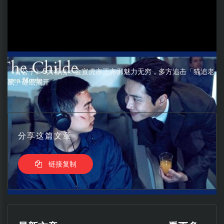
《贵公子》5大看点：金宣虎亦正亦邪魅力无穷，多方追击「猫追老
鼠」谜底揭开
分享这篇文章
链接复制