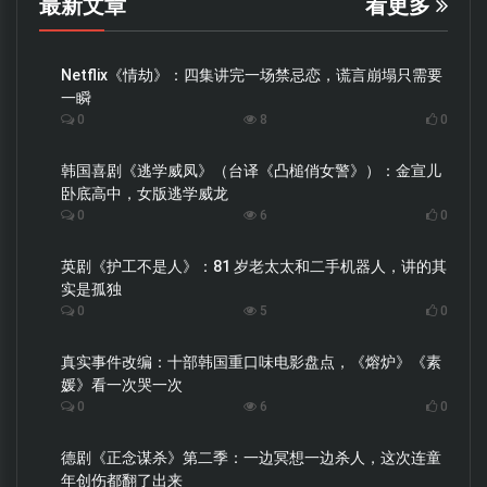
最新文章
看更多
Netflix《情劫》：四集讲完一场禁忌恋，谎言崩塌只需要
一瞬
0
8
0
韩国喜剧《逃学威凤》（台译《凸槌俏女警》）：金宣儿
卧底高中，女版逃学威龙
0
6
0
英剧《护工不是人》：81 岁老太太和二手机器人，讲的其
实是孤独
0
5
0
真实事件改编：十部韩国重口味电影盘点，《熔炉》《素
媛》看一次哭一次
0
6
0
德剧《正念谋杀》第二季：一边冥想一边杀人，这次连童
年创伤都翻了出来