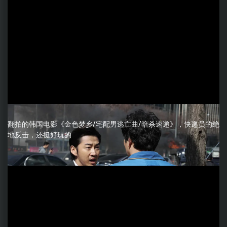
翻拍的韩国电影《金色梦乡/宅配男逃亡曲/暗杀速递》，快递员的绝
地反击，还挺好玩的