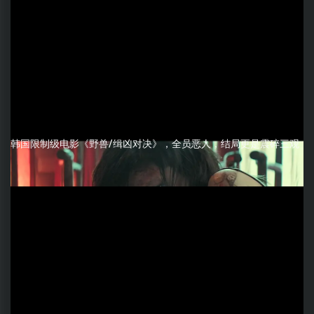
韩国限制级电影《野兽/缉凶对决》，全员恶人，结局更是震碎三观