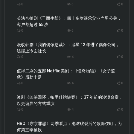
0
6
0
英法合拍剧《千面牛郎》：四十多岁继承父业当男公关，
客户都超过 65 岁
0
6
0
漫改韩剧《我的偶像总裁》：追星 12 年进了偶像公司，
还撞上冷面社长
0
4
0
值得二刷的五部 Netflix 美剧：《怪奇物语》《女子监
狱》后劲十足
0
4
0
澳剧《凶杀回环，帕里什站惨案》：37 年前的沙漠命案，
以更诡异的方式重演
0
4
0
HBO《东京罪恶》两季看点：泡沫破裂后的歌舞伎町，为
何第三季被砍