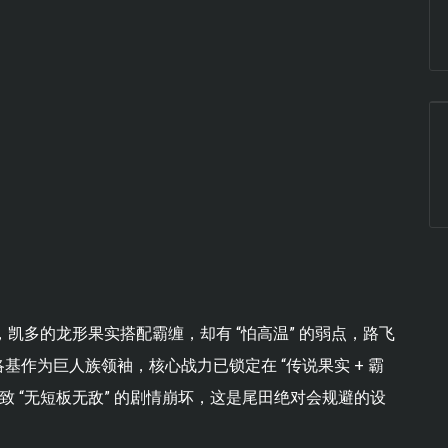
，凯多的龙形果实搭配霸缠，却有 “怕高温” 的弱点，路飞
作为巨人族领袖，核心战力已锁定在 “传说果实 + 霸
致 “无短板无敌” 的剧情崩坏，这是尾田绝对会规避的设