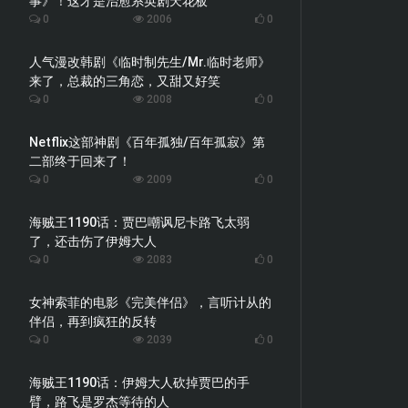
事》！这才是治愈系英剧天花板
0
2006
0
人气漫改韩剧《临时制先生/Mr.临时老师》
来了，总裁的三角恋，又甜又好笑
0
2008
0
Netflix这部神剧《百年孤独/百年孤寂》第
二部终于回来了！
0
2009
0
海贼王1190话：贾巴嘲讽尼卡路飞太弱
了，还击伤了伊姆大人
0
2083
0
女神索菲的电影《完美伴侣》，言听计从的
伴侣，再到疯狂的反转
0
2039
0
海贼王1190话：伊姆大人砍掉贾巴的手
臂，路飞是罗杰等待的人