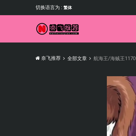
切换语言为 :
繁体
奈飞推荐
全部文章
航海王/海贼王11