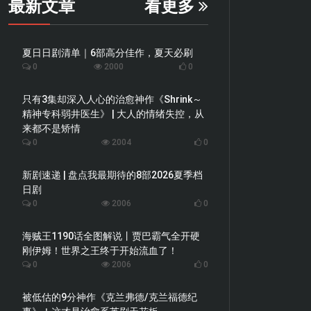
最新文章
看更多
夏日日剧清单｜6部高分佳作，夏天必刷
0
2000
0
只有3集却深入人心的治愈神作《Shrink～
精神专科弱井医生》 | 大人的情绪失控，从
来都不是矫情
0
2004
0
新剧速递 | 盘点我最期待的8部2026夏季档
日剧
0
2006
0
海贼王1190话全图解说丨贾巴霸气全开硬
刚伊姆！世界之王终于开始流血了！
0
2006
0
被低估的9分神作《克兰弗德/克兰福德纪