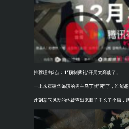
推荐理由3点：1."预制葬礼"开局太高能了。
一上来霍建华饰演的男主马丁就"死"了，谁能
此刻意气风发的他被查出来脑子里长了个瘤，所