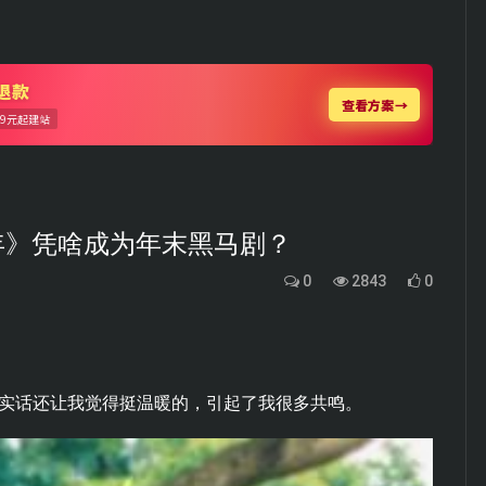
年》凭啥成为年末黑马剧？
0
2843
0
，
说实话还让我觉得挺温暖的，引起了我很多共鸣。