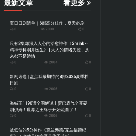
最新文章
看更多
夏日日剧清单｜6部高分佳作，夏天必刷
0
2000
0
只有3集却深入人心的治愈神作《Shrink～
精神专科弱井医生》 | 大人的情绪失控，从
来都不是矫情
0
2004
0
新剧速递 | 盘点我最期待的8部2026夏季档
日剧
0
2006
0
海贼王1190话全图解说丨贾巴霸气全开硬
刚伊姆！世界之王终于开始流血了！
0
2006
0
被低估的9分神作《克兰弗德/克兰福德纪