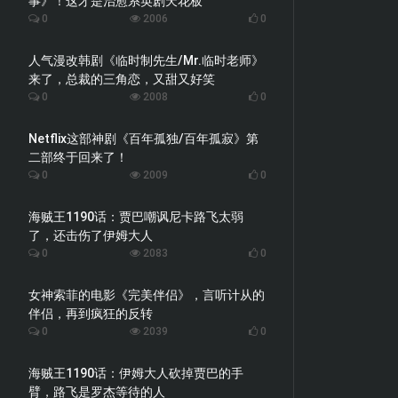
事》！这才是治愈系英剧天花板
0
2006
0
人气漫改韩剧《临时制先生/Mr.临时老师》
来了，总裁的三角恋，又甜又好笑
0
2008
0
Netflix这部神剧《百年孤独/百年孤寂》第
二部终于回来了！
0
2009
0
海贼王1190话：贾巴嘲讽尼卡路飞太弱
了，还击伤了伊姆大人
0
2083
0
女神索菲的电影《完美伴侣》，言听计从的
伴侣，再到疯狂的反转
0
2039
0
海贼王1190话：伊姆大人砍掉贾巴的手
臂，路飞是罗杰等待的人