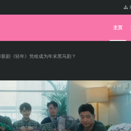
主页
华新剧《轻年》凭啥成为年末黑马剧？