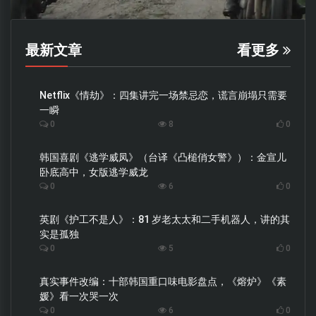
最新文章
看更多
Netflix《情劫》：四集讲完一场禁忌恋，谎言崩塌只需要
一瞬
0
8
0
韩国喜剧《逃学威凤》（台译《凸槌俏女警》）：金宣儿
卧底高中，女版逃学威龙
0
6
0
英剧《护工不是人》：81 岁老太太和二手机器人，讲的其
实是孤独
0
5
0
真实事件改编：十部韩国重口味电影盘点，《熔炉》《素
媛》看一次哭一次
0
6
0