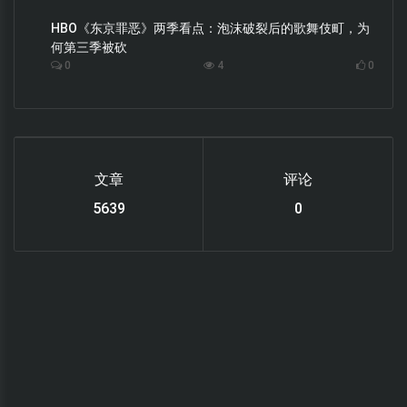
HBO《东京罪恶》两季看点：泡沫破裂后的歌舞伎町，为
何第三季被砍
0
4
0
文章
评论
6220
0