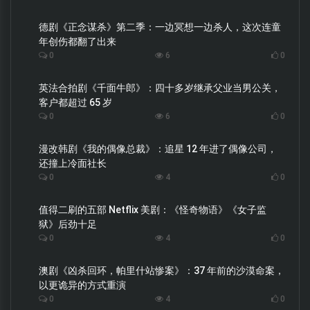
德剧《正念谋杀》第二季：一边冥想一边杀人，这次连童
年创伤都翻了出来
0
6
0
英法合拍剧《千面牛郎》：四十多岁继承父业当男公关，
客户都超过 65 岁
0
6
0
漫改韩剧《我的偶像总裁》：追星 12 年进了偶像公司，
还撞上冷面社长
0
4
0
值得二刷的五部 Netflix 美剧：《怪奇物语》《女子监
狱》后劲十足
0
4
0
澳剧《凶杀回环，帕里什站惨案》：37 年前的沙漠命案，
以更诡异的方式重演
0
4
0