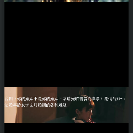
台剧《你的婚姻不是你的婚姻－恭请光临曾贾府喜事》剧情/影评：
适婚年龄女子面对婚姻的各种难题