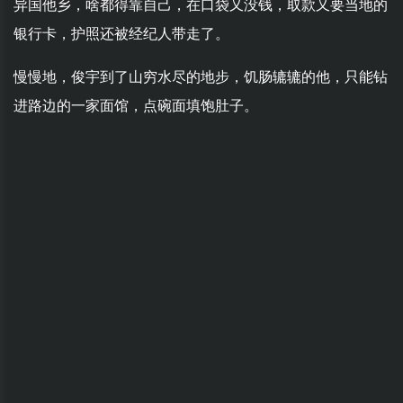
异国他乡，啥都得靠自己，在口袋又没钱，取款又要当地的
银行卡，护照还被经纪人带走了。
慢慢地，俊宇到了山穷水尽的地步，饥肠辘辘的他，只能钻
进路边的一家面馆，点碗面填饱肚子。