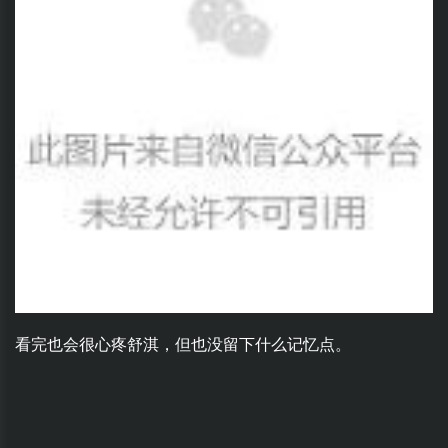
看完也会很心疼舒淇，但也没留下什么记忆点。