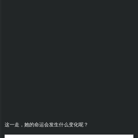
这一走，她的命运会发生什么变化呢？