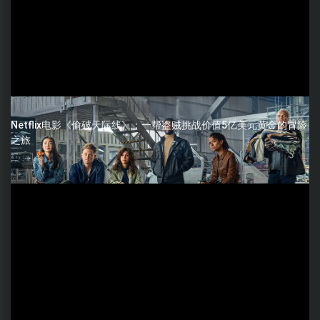
Netflix电影《偷破天际线》：一帮盗贼挑战价值5亿美元黄金的冒险
之旅