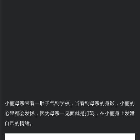
小丽母亲带着一肚子气到学校，当看到母亲的身影，小丽的
心里都会发怵，因为母亲一见面就是打骂，在小丽身上发泄
自己的情绪。