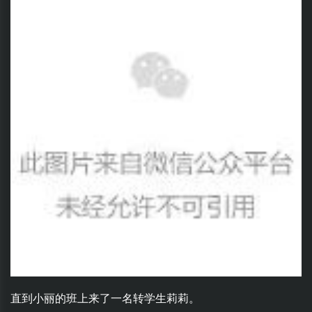
直到小丽的班上来了一名转学生莉莉。