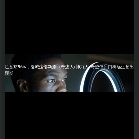
烂番茄96%，漫威这部新剧《奇迹人/神力人/奇迹侠》口碑远远超出
预期