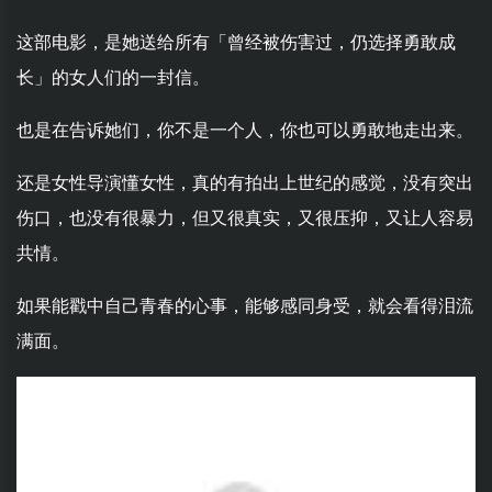
这部电影，是她送给所有「曾经被伤害过，仍选择勇敢成
长」的女人们的一封信。
也是在告诉她们，你不是一个人，你也可以勇敢地走出来。
还是女性导演懂女性，真的有拍出上世纪的感觉，没有突出
伤口，也没有很暴力，但又很真实，又很压抑，又让人容易
共情。
如果能戳中自己青春的心事，能够感同身受，就会看得泪流
满面。