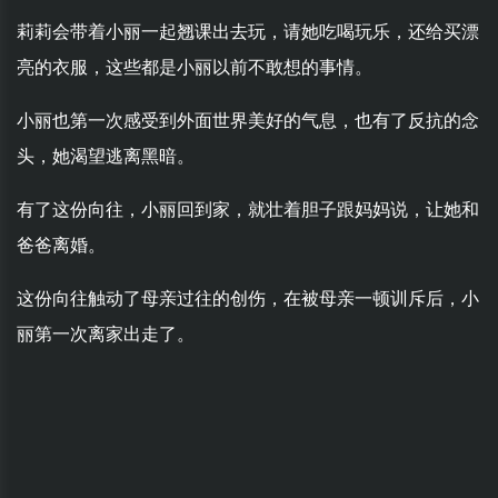
莉莉会带着小丽一起翘课出去玩，请她吃喝玩乐，还给买漂
亮的衣服，这些都是小丽以前不敢想的事情。
小丽也第一次感受到外面世界美好的气息，也有了反抗的念
头，她渴望逃离黑暗。
有了这份向往，小丽回到家，就壮着胆子跟妈妈说，让她和
爸爸离婚。
这份向往触动了母亲过往的创伤，在被母亲一顿训斥后，小
丽第一次离家出走了。