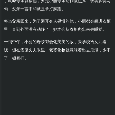
了就喊母亲就接他，要是小丽母亲动作慢点儿，或者多说两
句，父亲一言不和就是拳打脚踢。
每当父亲回来，为了避开令人畏惧的他，小丽都会躲进衣柜
里，直到外面没有动静了，她才会从衣柜爬出来去睡觉。
一到中午，小丽的母亲都会化美美的妆，去学校给女儿送
饭，但在酒鬼丈夫眼里，老婆化妆就意味着出去鬼混，少不
了一顿暴打。