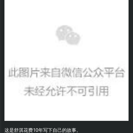
这是舒淇花费10年写下自己的故事。