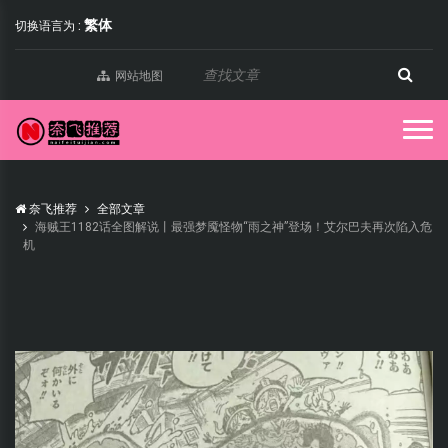
繁体
切换语言为 :
网站地图
奈飞推荐
全部文章
海贼王1182话全图解说丨最强梦魇怪物“雨之神”登场！艾尔巴夫再次陷入危
机