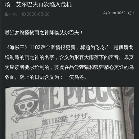
场！艾尔巴夫再次陷入危机
0
3069
1
小奈
2026-05-08
最强梦魇怪物雨之神降临艾尔巴夫！
《海贼王》1182话全图情报更新，标题为“沙沙”，是麒麟戈
姆制造的雨之神的名字，含义为形容大雨落下的声音。扉页
为应读者要求绘制的，藤虎在品尝狸猫和狐狸精心烹饪的乌
冬面。碗上的日语含义为：一笑乌冬。