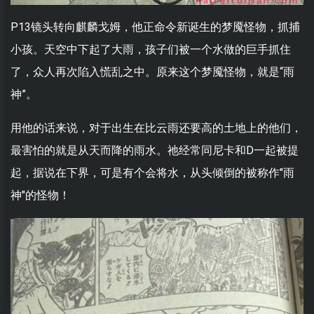
P13镜头转向麒麟戈姆，他正命令新诞生的梦魇怪物，抓捕
小孩。天空中下起了大雨，孩子们被一个水做的巨手抓住
了，众人再次陷入慌乱之中。原来这个梦魇怪物，就是“雨
神”。
用他的话来说，对于出生在比云雨还要高的土地上的他们，
最害怕的就是从天而降的雨水。祂经常同尼卡和D一起被提
起，据说在下界，可是有个会将水，从头倾倒的被称作"雨
神"的怪物！