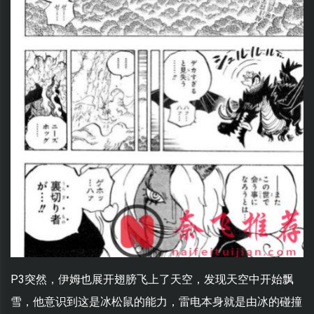
P3突然，伊姆也展开翅膀飞上了天空，发现天空中开始飘
雪，他意识到这是冰松鼠的能力，雷电本身就是由冰的碰撞