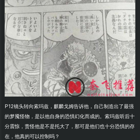
P12镜头转向索玛兹，麒麟戈姆告诉他，自己制造出了最强
的梦魇怪物，是以他自身的恐惧幻化而成的。索玛兹听后十
分震惊，责怪他是不是托大了，那可是他们也十分恐惧的存
在，他真的可以控制吗？