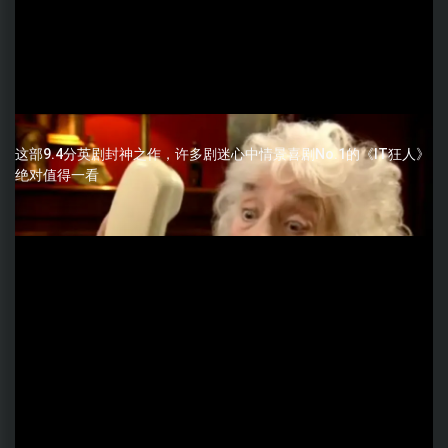
这部9.4分英剧封神之作，许多剧迷心中情景喜剧No.1的《IT狂人》
绝对值得一看