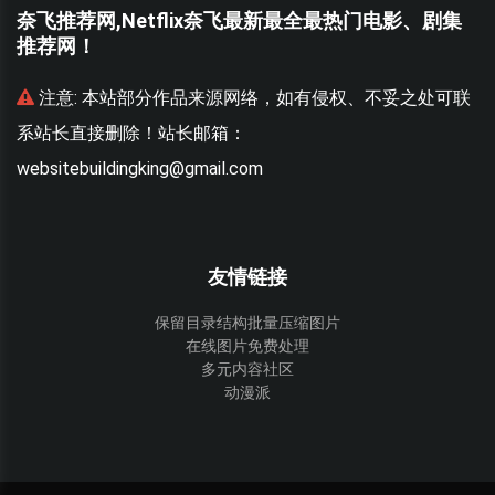
奈飞推荐网,Netflix奈飞最新最全最热门电影、剧集
推荐网！
联
注意:
本站部分作品来源网络，如有侵权、不妥之处可联
系站长直接删除！站长邮箱：
websitebuildingking@gmail.com
w
友情链接
保留目录结构批量压缩图片
在线图片免费处理
多元内容社区
动漫派