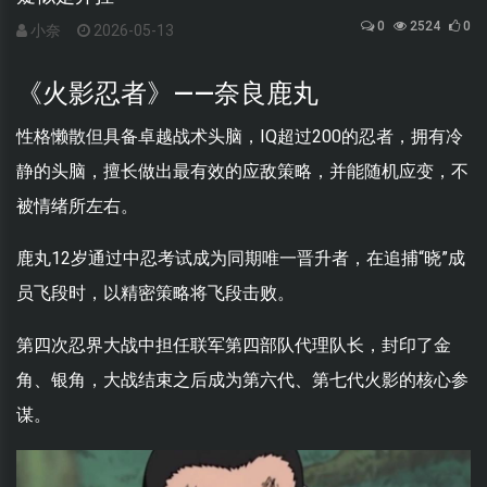
0
2524
0
小奈
2026-05-13
《火影忍者》——奈良鹿丸
性格懒散但具备卓越战术头脑，IQ超过200的忍者，拥有冷
静的头脑，擅长做出最有效的应敌策略，并能随机应变，不
被情绪所左右。
鹿丸12岁通过中忍考试成为同期唯一晋升者，在追捕“晓”成
员飞段时，以精密策略将飞段击败。
第四次忍界大战中担任联军第四部队代理队长，封印了金
角、银角，大战结束之后成为第六代、第七代火影的核心参
谋。