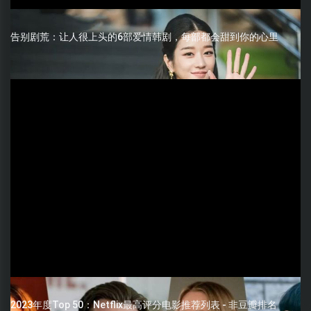
告别剧荒：让人很上头的6部爱情韩剧，每部都会甜到你的心里
2023年度Top 50：Netflix最高评分电影推荐列表 - 非豆瓣排名