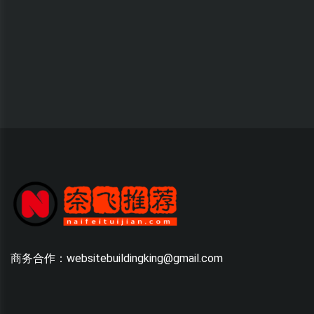
商务合作：websitebuildingking@gmail.com