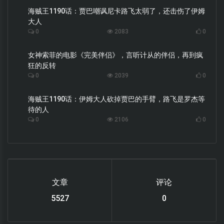
海贼王1190话：贾巴嘲讽尼卡路飞太弱了，还击伤了伊姆
大人
0
2083
0
女神索菲的电影《完美伴侣》，言听计从的伴侣，再到疯
狂的反转
0
2039
0
海贼王1190话：伊姆大人砍掉贾巴的手臂，路飞是罗杰等
待的人
0
2106
0
文章
评论
6119
0