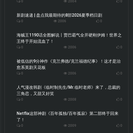
0
2004
0
新剧速递 | 盘点我最期待的8部2026夏季档日剧
0
2006
0
海贼王1190话全图解说丨贾巴霸气全开硬刚伊姆！世界之
王终于开始流血了！
0
2006
0
被低估的9分神作《克兰弗德/克兰福德纪事》！这才是治
愈系英剧天花板
0
2006
0
人气漫改韩剧《临时制先生/Mr.临时老师》来了，总裁的
三角恋，又甜又好笑
0
2008
0
Netflix这部神剧《百年孤独/百年孤寂》第二部终于回来
了！
0
2009
0