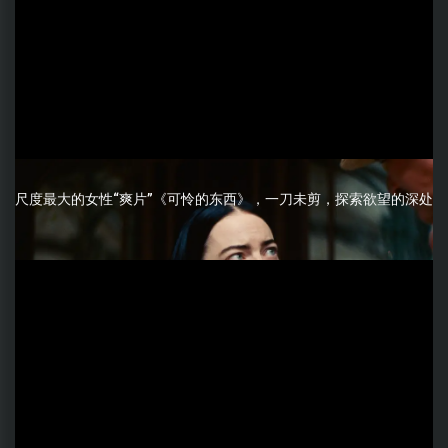
尺度最大的女性“爽片”《可怜的东西》，一刀未剪，探索欲望的深处