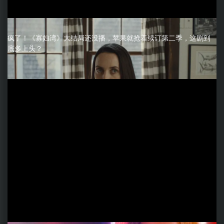
疯了！《寡妇湾》大结局还没播，苹果就抢着续订第二季，这剧到
底多上头？