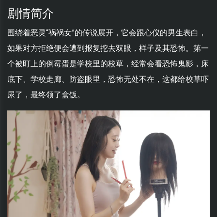
剧情简介
围绕着恶灵“祸祸女”的传说展开，它会跟心仪的男生表白，
如果对方拒绝便会遭到报复挖去双眼，样子及其恐怖。第一
个被盯上的倒霉蛋是学校里的校草，经常会看恐怖鬼影，床
底下、学校走廊、防盗眼里，恐怖无处不在，这都给校草吓
尿了，最终领了盒饭。