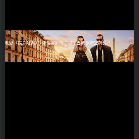
电影《谋杀疑案2》评价与剧情心得，巴黎旅游宣传片？