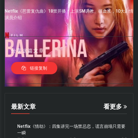
Netflix《芭蕾复仇曲》18禁开播！上演SM调教、很血浆，10大剧情
演员介绍
分享这篇文章
链接复制
最新文章
看更多
Netflix《情劫》：四集讲完一场禁忌恋，谎言崩塌只需要
一瞬