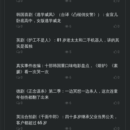
0
8
0
韩国喜剧《逃学威凤》（台译《凸槌俏女警》）：金宣儿
卧底高中，女版逃学威龙
0
6
0
英剧《护工不是人》：81 岁老太太和二手机器人，讲的其
实是孤独
0
5
0
真实事件改编：十部韩国重口味电影盘点，《熔炉》《素
媛》看一次哭一次
0
6
0
德剧《正念谋杀》第二季：一边冥想一边杀人，这次连童
年创伤都翻了出来
0
6
0
英法合拍剧《千面牛郎》：四十多岁继承父业当男公关，
客户都超过 65 岁
0
6
0