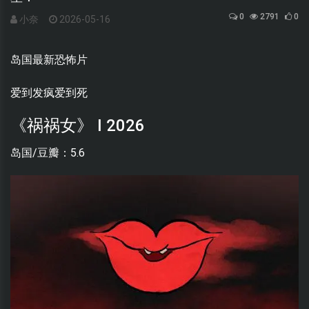
0
2791
0
小奈
2026-05-16
岛国最新恐怖片
爱到发疯爱到死
《祸祸女》 I 2026
岛国/豆瓣：5.6