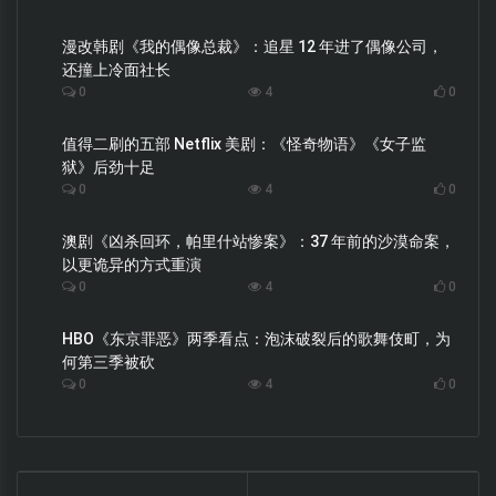
漫改韩剧《我的偶像总裁》：追星 12 年进了偶像公司，
还撞上冷面社长
0
4
0
值得二刷的五部 Netflix 美剧：《怪奇物语》《女子监
狱》后劲十足
0
4
0
澳剧《凶杀回环，帕里什站惨案》：37 年前的沙漠命案，
以更诡异的方式重演
0
4
0
HBO《东京罪恶》两季看点：泡沫破裂后的歌舞伎町，为
何第三季被砍
0
4
0