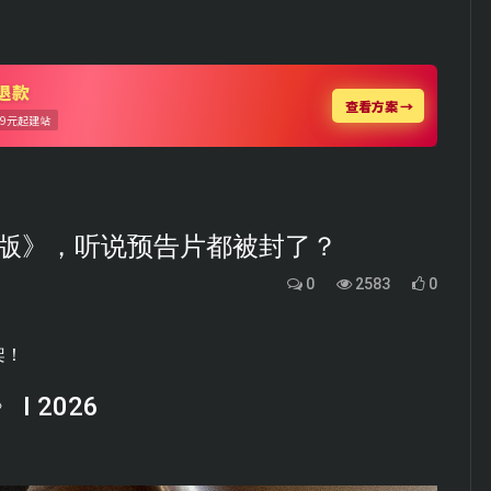
新版》，听说预告片都被封了？
0
2583
0
架！
 2026