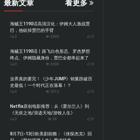
最新文章
看更多
海贼王1190话高清汉化：伊姆大人激战贾
巴，他砍掉贾巴的手臂
0
2000
0
海贼王1190话丨路飞白色形态、罗杰梦想
终点、伊姆隐藏身份，贾巴全都串起来了
0
2008
0
业界真的要完！《少年JUMP》销量跌破历
史最低！一个时代正在落幕！？
0
2012
0
Netflix原创电影推荐：从《爱尔兰人》到
《无依之地/浪迹天地/游牧人生》
0
58
0
8月7日-13日欧美剧前瞻：《侠探杰克》回