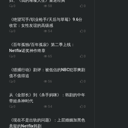
归、《我的璀璨人生》重述经典
0
58
0
《绝望写手/职业枪手/天后与草莓》9.6分
收官：女性友谊的高级感
0
54
0
《百年孤独/百年孤寂》第二季上线：
Netflix诺奖神作终章
0
65
0
《猎捕行动》剧评：被低估的NBC犯罪爽剧
值不值得追
0
56
0
从《金部长》到《杀手妈咪》：韩剧的中年
带娃杀神时代
0
54
0
《现在不是出轨的问题》：上层婚姻加黑色
悬疑的Netflix韩剧