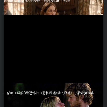
這美國懸疑恐怖片夠變態，細思極恐的小故事
一部略血腥的B級恐怖片《恐怖廢墟/禁入廢墟》，看著挺肉疼