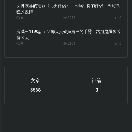
女神索菲的電影《完美伴侶》，言聽計從的伴侶，再到瘋
狂的反轉
0
2039
0
海賊王1190話：伊姆大人砍掉賈巴的手臂，路飛是羅傑等
待的人
0
2106
0
文章
評論
6119
0