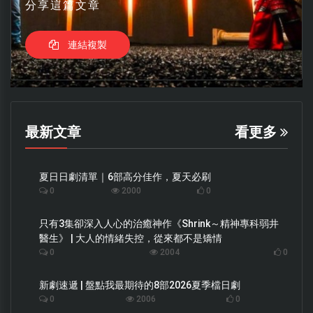
分享這篇文章
連結複製
最新文章
看更多
夏日日劇清單｜6部高分佳作，夏天必刷
0
2000
0
只有3集卻深入人心的治癒神作《Shrink～精神專科弱井
醫生》 | 大人的情緒失控，從來都不是矯情
0
2004
0
新劇速遞 | 盤點我最期待的8部2026夏季檔日劇
0
2006
0