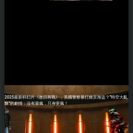
2025最新科幻片《改日再戰》，美國警察暴打維京海盜？"時空大亂
燉"的劇情：沒有最瘋，只有更瘋！