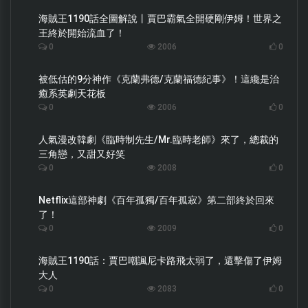
海賊王1190話全圖解說丨賈巴霸氣全開硬剛伊姆！世界之
王終於開始流血了！
0
2006
0
被低估的9分神作《克蘭弗德/克蘭福德紀事》！這纔是治
癒系英劇天花板
0
2006
0
人氣漫改韓劇《臨時制先生/Mr.臨時老師》來了，總裁的
三角戀，又甜又好笑
0
2008
0
Netflix這部神劇《百年孤獨/百年孤寂》第二部終於回來
了！
0
2009
0
海賊王1190話：賈巴嘲諷尼卡路飛太弱了，還擊傷了伊姆
大人
0
2083
0