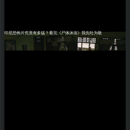
印尼恐怖片究竟有多猛？看完《尸体沐浴》我先吐为敬