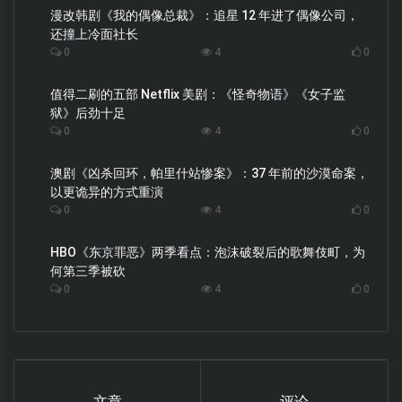
漫改韩剧《我的偶像总裁》：追星 12 年进了偶像公司，
还撞上冷面社长
0
4
0
值得二刷的五部 Netflix 美剧：《怪奇物语》《女子监
狱》后劲十足
0
4
0
澳剧《凶杀回环，帕里什站惨案》：37 年前的沙漠命案，
以更诡异的方式重演
0
4
0
HBO《东京罪恶》两季看点：泡沫破裂后的歌舞伎町，为
何第三季被砍
0
4
0
文章
评论