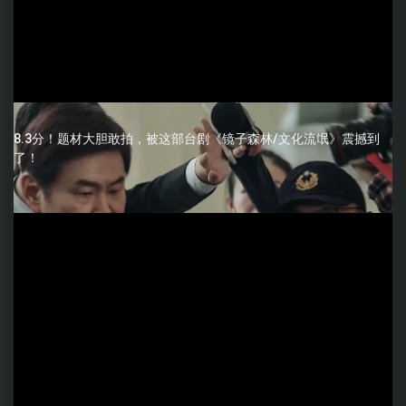
8.3分！题材大胆敢拍，被这部台剧《镜子森林/文化流氓》震撼到
了！