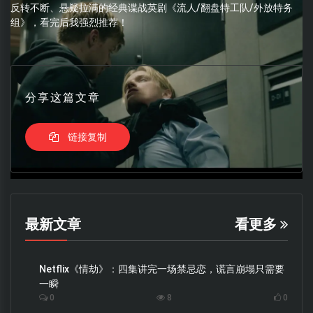
反转不断、悬疑拉满的经典谍战英剧《流人/翻盘特工队/外放特务
组》，看完后我强烈推荐！
分享这篇文章
链接复制
最新文章
看更多
Netflix《情劫》：四集讲完一场禁忌恋，谎言崩塌只需要
一瞬
0
8
0