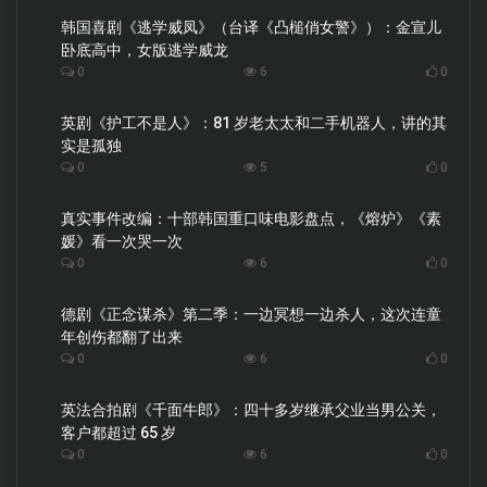
韩国喜剧《逃学威凤》（台译《凸槌俏女警》）：金宣儿
卧底高中，女版逃学威龙
0
6
0
英剧《护工不是人》：81 岁老太太和二手机器人，讲的其
实是孤独
0
5
0
真实事件改编：十部韩国重口味电影盘点，《熔炉》《素
媛》看一次哭一次
0
6
0
德剧《正念谋杀》第二季：一边冥想一边杀人，这次连童
年创伤都翻了出来
0
6
0
英法合拍剧《千面牛郎》：四十多岁继承父业当男公关，
客户都超过 65 岁
0
6
0