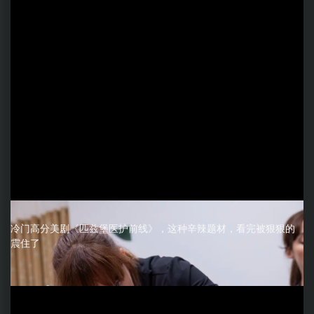
冷门高分美剧《匹兹堡医护前线》，这种辛辣题材，看完被狠狠的
震住了