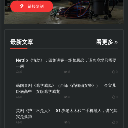
链接复制
最新文章
看更多
Netflix《情劫》：四集讲完一场禁忌恋，谎言崩塌只需要
一瞬
0
8
0
韩国喜剧《逃学威凤》（台译《凸槌俏女警》）：金宣儿
卧底高中，女版逃学威龙
0
6
0
英剧《护工不是人》：81 岁老太太和二手机器人，讲的其
实是孤独
0
5
0