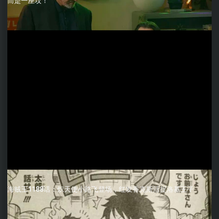
而是一座坟！
海贼王1188话：炽天使小路飞登场，红发香克斯活捉洛基王子