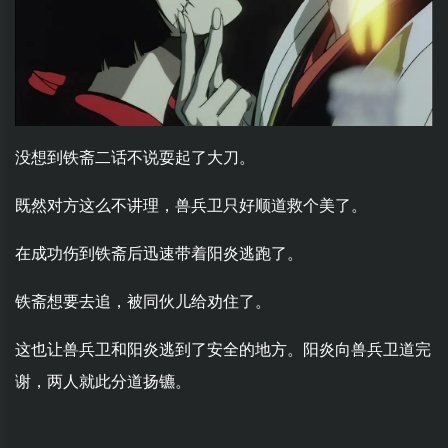
没想到铁斋二话不说耍起了大刀。
既然对方这么不讲理，兽兵卫只好顺道救个美了。
在成功伤到铁斋后迅速带着阳炎逃跑了。
铁斋想要去追，被同伙儿给劝住了。
这也让兽兵卫和阳炎逃到了安全的地方。阳炎向兽兵卫道完
谢，两人就此分道扬镳。