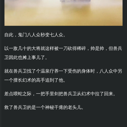
自此，鬼门八人众秒变七人众。
以一敌几十的大将就这样被一刀砍得稀碎，帅是帅，但兽兵
卫因此也摊上事儿了。
就在兽兵卫找了个温泉疗养一下受伤的身体时，八人众中另
一个擅长幻术的高手追到了他。
差点喂蛇之际，一把手里剑把兽兵卫从幻术中拉了回来。
救了兽兵卫的是一个神秘干瘪的老头儿。