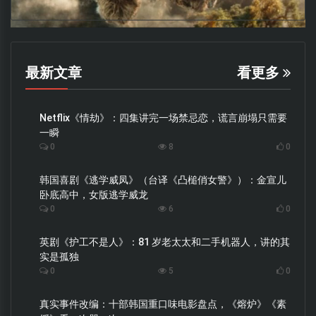
最新文章
看更多
Netflix《情劫》：四集讲完一场禁忌恋，谎言崩塌只需要
一瞬
0
8
0
韩国喜剧《逃学威凤》（台译《凸槌俏女警》）：金宣儿
卧底高中，女版逃学威龙
0
6
0
英剧《护工不是人》：81 岁老太太和二手机器人，讲的其
实是孤独
0
5
0
真实事件改编：十部韩国重口味电影盘点，《熔炉》《素