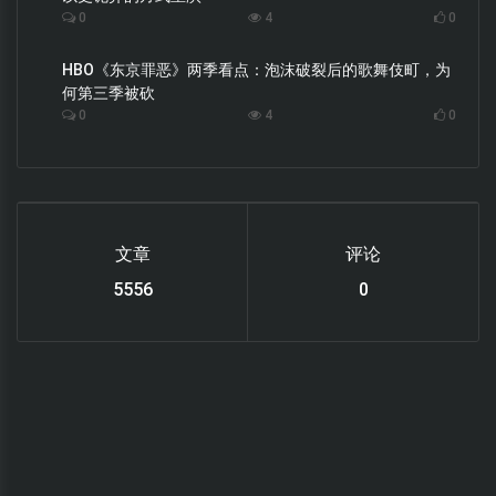
0
4
0
HBO《东京罪恶》两季看点：泡沫破裂后的歌舞伎町，为
何第三季被砍
0
4
0
文章
评论
6220
0