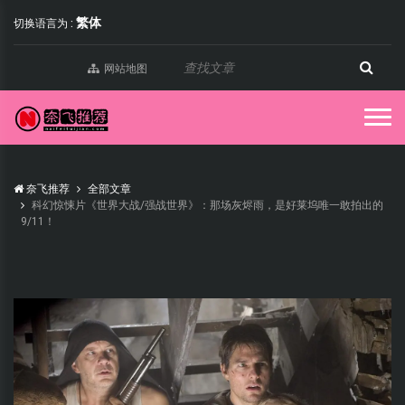
繁体
切换语言为 :
网站地图
奈飞推荐
全部文章
科幻惊悚片《世界大战/强战世界》：那场灰烬雨，是好莱坞唯一敢拍出的
9/11！