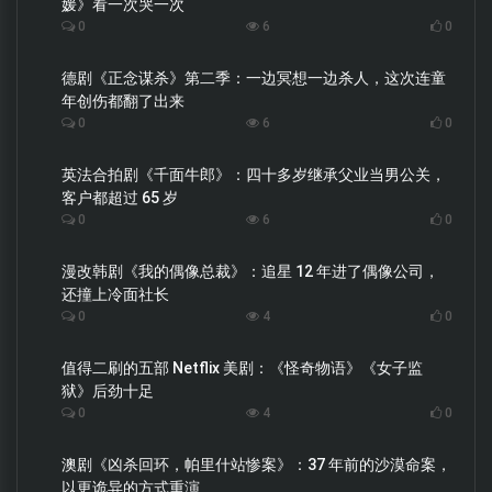
媛》看一次哭一次
0
6
0
德剧《正念谋杀》第二季：一边冥想一边杀人，这次连童
年创伤都翻了出来
0
6
0
英法合拍剧《千面牛郎》：四十多岁继承父业当男公关，
客户都超过 65 岁
0
6
0
漫改韩剧《我的偶像总裁》：追星 12 年进了偶像公司，
还撞上冷面社长
0
4
0
值得二刷的五部 Netflix 美剧：《怪奇物语》《女子监
狱》后劲十足
0
4
0
澳剧《凶杀回环，帕里什站惨案》：37 年前的沙漠命案，
以更诡异的方式重演