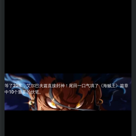
等了20年，艾尔巴夫篇直接封神！尾田一口气填了《海贼王》篇章
中10个重要的伏笔。