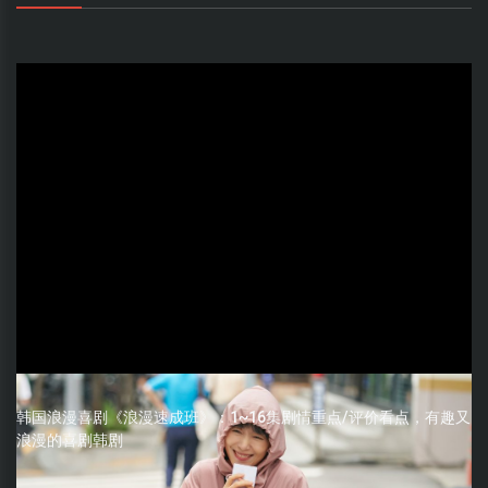
韩国浪漫喜剧《浪漫速成班》：1~16集剧情重点/评价看点，有趣又
浪漫的喜剧韩剧