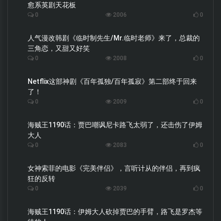
愈系英剧天花板
0
2006
0
人气漫改韩剧《临时制先生/Mr.临时老师》来了，总裁的
三角恋，又甜又好笑
0
2008
0
Netflix这部神剧《百年孤独/百年孤寂》第二部终于回来
了！
0
2009
0
海贼王1190话：贾巴嘲讽尼卡路飞太弱了，还击伤了伊姆
大人
0
2083
0
女神索菲的电影《完美伴侣》，言听计从的伴侣，再到疯
狂的反转
0
2039
0
海贼王1190话：伊姆大人砍掉贾巴的手臂，路飞是罗杰等