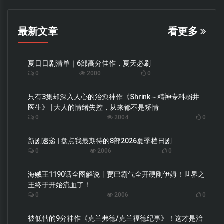
最新文章
看更多
夏日日剧清单｜6部高分佳作，夏天必刷
0
2000
0
只有3集却深入人心的治愈神作《Shrink～精神专科弱井
医生》 | 大人的情绪失控，从来都不是矫情
0
2004
0
新剧速递 | 盘点我最期待的8部2026夏季档日剧
0
2006
0
海贼王1190话全图解说丨贾巴霸气全开硬刚伊姆！世界之
王终于开始流血了！
0
2006
0
被低估的9分神作《克兰弗德/克兰福德纪事》！这才是治