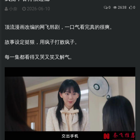
0
2638
0
小奈
2026-06-10
顶流漫画改编的网飞韩剧，一口气看完真的很爽。
故事设定挺狠，用疯子打败疯子。
每一集都看得又哭又笑又解气。