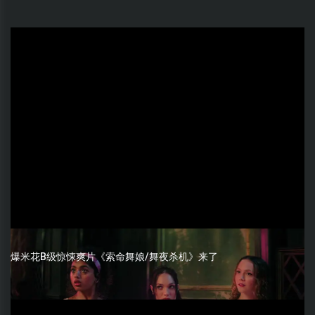
爆米花B级惊悚爽片《索命舞娘/舞夜杀机》来了