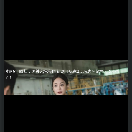
时隔6年回归，男神宋承宪的新剧《玩家2：玩家的战争》又扑街
了！