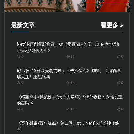
最新文章
看更多
Netflix原創電影推薦：從《愛爾蘭人》到《無依之地/浪
跡天地/遊牧人生》
0
13
0
8月7日-13日歐美劇前瞻：《俠探傑克》迴歸、《我的璀
璨人生》重述經典
0
14
0
《絕望寫手/職業槍手/天后與草莓》9.6分收官：女性友誼
的高階感
0
16
0
《百年孤獨/百年孤寂》第二季上線：Netflix諾獎神作終
章