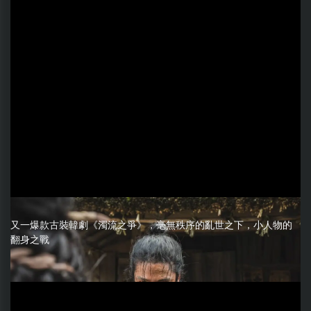
又一爆款古裝韓劇《濁流之爭》，毫無秩序的亂世之下，小人物的
翻身之戰