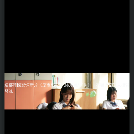
這部韓國驚悚新片《鬼市/環：恐怖尾翼/咒你》，不嚇人卻讓人後背
發涼！