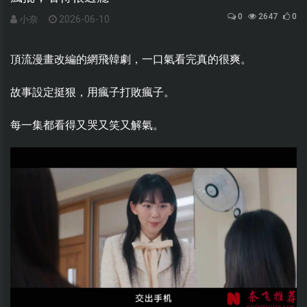
0
2647
0
小奈
2026-06-10
頂流漫畫改編的網飛韓劇，一口氣看完真的很爽。
故事設定挺狠，用瘋子打敗瘋子。
每一集都看得又哭又笑又解氣。