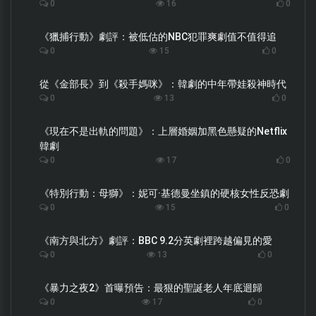
0
16
0
《獵捕行動》劇評：被低估的NBC犯罪爽劇值不值得追
0
15
0
從《金部長》到《殺手媽咪》：韓劇的中年帶娃殺神時代
0
13
0
《現在不是出軌的問題》：上層婚姻加黑色懸疑的Netflix
韓劇
0
17
0
《特別行動：母獅》：妮可·基德曼坐鎮的硬核女性反恐劇
0
15
0
《南方與北方》劇評：BBC 9.2分英劇裡跨越偏見的愛
0
13
0
《暴力之夜2》首曝預告：最狠的聖誕老人年底迴歸
0
17
0