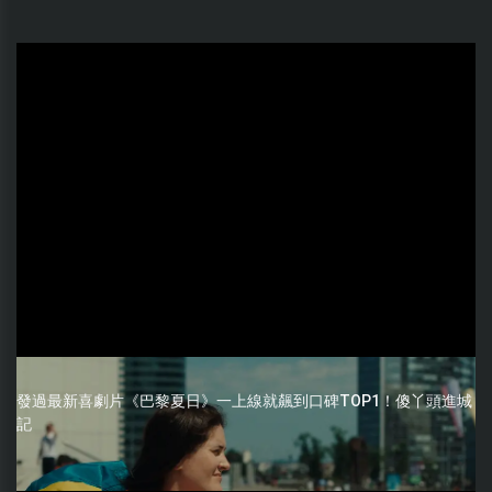
發過最新喜劇片《巴黎夏日》一上線就飆到口碑TOP1！傻丫頭進城
記