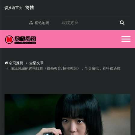
簡體
切换语言为 :
網站地圖
奈飛推薦
全部文章
頂流改編的網飛韓劇《鐵拳教育/極權教師》，全員瘋批，看得很過癮