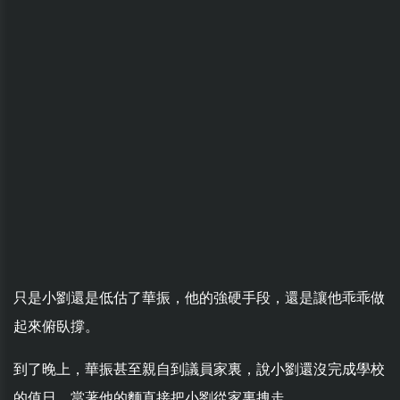
只是小劉還是低估了華振，他的強硬手段，還是讓他乖乖做
起來俯臥撐。
到了晚上，華振甚至親自到議員家裏，說小劉還沒完成學校
的值日，當著他的麵直接把小劉從家裏拽走。