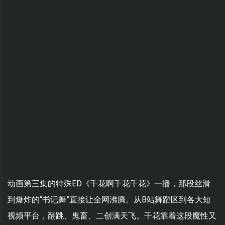
动画第三集的特殊ED《千花啊千花千花》一播，那段丝滑
到爆炸的“书记舞”直接让全网沸腾。从B站舞蹈区到各大短
视频平台，翻跳、鬼畜、二创满天飞。千花靠着这段魔性又