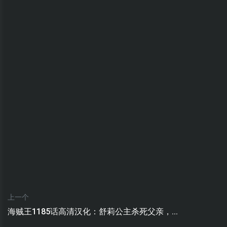
上一个
海贼王1185话高清汉化：舒莉公主杀死父亲，...