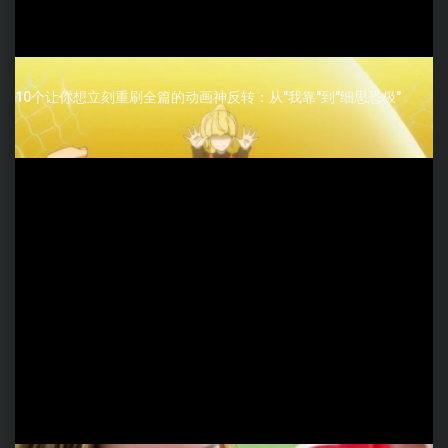
10个让你想立刻重刷全篇的动画神反转：从"我靠"到"细思恐极"