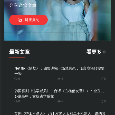
分享这篇文章
链接复制
最新文章
看更多
Netflix《情劫》：四集讲完一场禁忌恋，谎言崩塌只需要
一瞬
0
8
0
韩国喜剧《逃学威凤》（台译《凸槌俏女警》）：金宣儿
卧底高中，女版逃学威龙
0
6
0
英剧《护工不是人》：81 岁老太太和二手机器人，讲的其