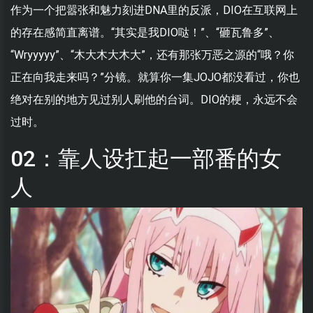
作为一个把嚣张和魅力刻进DNA里的反派，DIO在互联网上
的存在感简直离谱。“其实是我DIO哒！”、“砸瓦鲁多”、
“Wryyyyy”、“木大木大木大”，还有那张万恶之源的“哦？你
正在向我走来吗？”分镜。就算你一集JOJO都没看过，你也
绝对在别的地方见过别人刷他的台词。DIO的梗，永远不会
过时。
02：靠人设扛起一部番的女
人