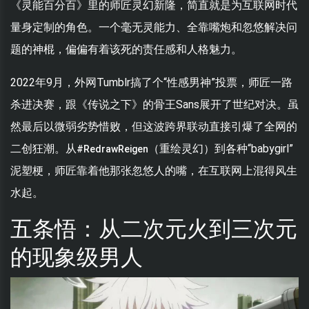
《灵能百分百》里的师匠灵幻新隆，简直就是为互联网时代
量身定制的角色。一个毫无灵能力、全靠嘴炮和忽悠解决问
题的神棍，偏偏有着该死的责任感和人格魅力。
2022年9月，外网Tumblr搞了个“性感男神”投票，师匠一路
杀进决赛，跟《传说之下》的骨王Sans展开了世纪对决。虽
然最后以微弱劣势惜败，但这波跨界联动直接引爆了全网的
二创狂潮。从
（重绘灵幻）到各种“babygirl”
#RedrawReigen
泥塑梗，师匠靠着他那张忽悠人的嘴，在互联网上混得风生
水起。
五条悟：从二次元火到三次元
的现象级男人