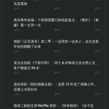
实是孤独
0
5
0
真实事件改编：十部韩国重口味电影盘点，《熔炉》《素
媛》看一次哭一次
0
6
0
德剧《正念谋杀》第二季：一边冥想一边杀人，这次连童
年创伤都翻了出来
0
6
0
英法合拍剧《千面牛郎》：四十多岁继承父业当男公关，
客户都超过 65 岁
0
6
0
漫改韩剧《我的偶像总裁》：追星 12 年进了偶像公司，
还撞上冷面社长
0
4
0
值得二刷的五部 Netflix 美剧：《怪奇物语》《女子监