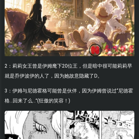
2：莉莉女王曾是伊姆麾下20位王，但是暗中很可能莉莉早
就是乔伊波伊的人了，因为她故意隐藏了D。
3：伊姆与尼德霍格可能曾是伙伴，因为伊姆曾说过“尼德霍
格…回来了么…”(狂傲的笑容！)