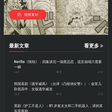
分享这篇文章
链接复制
最新文章
看更多
Netflix《情劫》：四集讲完一场禁忌恋，谎言崩塌只需要
一瞬
0
8
0
韩国喜剧《逃学威凤》（台译《凸槌俏女警》）：金宣儿
卧底高中，女版逃学威龙
0
6
0
英剧《护工不是人》：81 岁老太太和二手机器人，讲的其
实是孤独