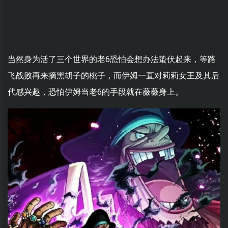
当然身为活了三个世界的老6恐怕会想办法蛰伏起来，等路
飞战败再来摘黑胡子的桃子，而伊姆一直对莉莉女王及其后
代感兴趣，恐怕伊姆当老6的手段就在薇薇身上。