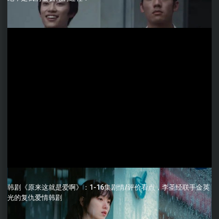
韩剧《原来这就是爱啊》：1-16集剧情/评价看点，李圣经联手金英
光的复仇爱情韩剧