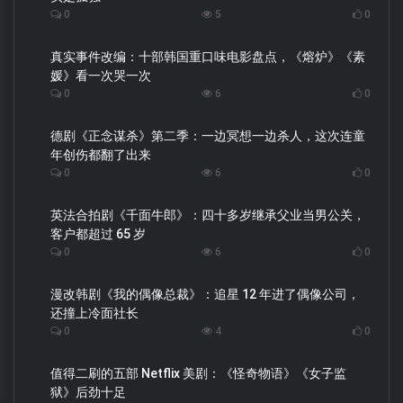
0
5
0
真实事件改编：十部韩国重口味电影盘点，《熔炉》《素
媛》看一次哭一次
0
6
0
德剧《正念谋杀》第二季：一边冥想一边杀人，这次连童
年创伤都翻了出来
0
6
0
英法合拍剧《千面牛郎》：四十多岁继承父业当男公关，
客户都超过 65 岁
0
6
0
漫改韩剧《我的偶像总裁》：追星 12 年进了偶像公司，
还撞上冷面社长
0
4
0
值得二刷的五部 Netflix 美剧：《怪奇物语》《女子监
狱》后劲十足