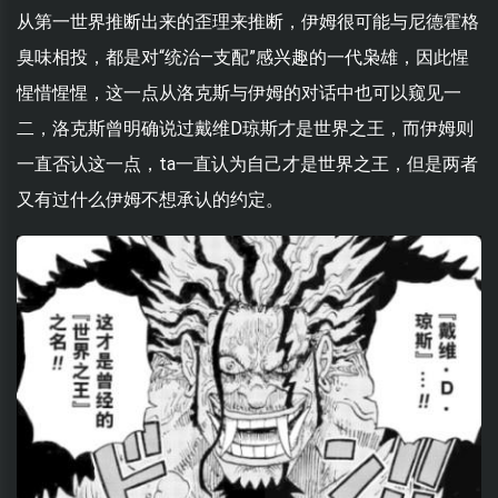
从第一世界推断出来的歪理来推断，伊姆很可能与尼德霍格
臭味相投，都是对“统治—支配”感兴趣的一代枭雄，因此惺
惺惜惺惺，这一点从洛克斯与伊姆的对话中也可以窥见一
二，洛克斯曾明确说过戴维D琼斯才是世界之王，而伊姆则
一直否认这一点，ta一直认为自己才是世界之王，但是两者
又有过什么伊姆不想承认的约定。