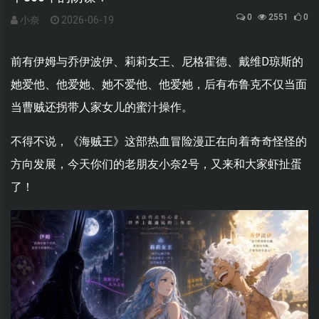
0
2551
0
小奈
2026-06-19
前有伊姆与乔伊波伊、莉莉女王、尼格霍德、戴维D琼斯的
她爱他、他爱她、她不爱他、他爱她，后有布鲁克不仅当面
当曹贼还拐带人家女儿的蜜汁操作。
不得不说，《海贼王》这部热血冒险漫正在向着奇奇怪怪的
方向发展，今天你们的老朋友小奈2号，又来和大家虾扯蛋
了！