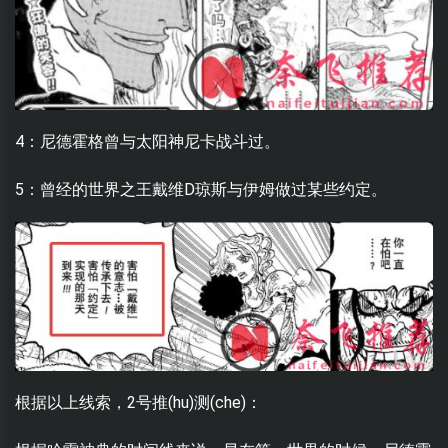
4：尼德霍格曾与太阳神尼卡战斗过。
5：曾经的世界之王戴维D琼斯与伊姆做过某些约定。
根据以上线索，2号推(hu)测(che)：