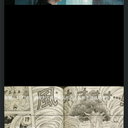
海贼王1177话：伊姆大人展示啮鼠形态，加林圣激战尼卡路飞