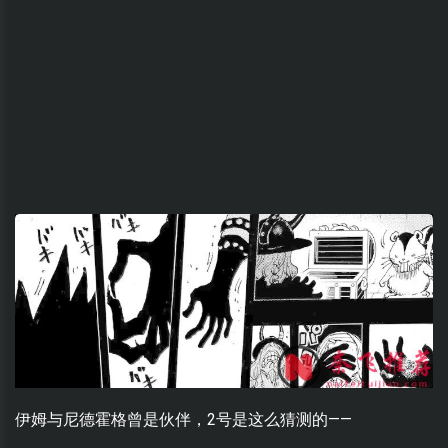
伊姆与尼德霍格曾是伙伴，2号是这么猜测的——