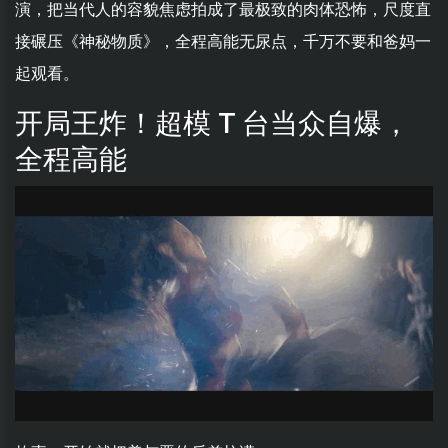
演，把当代人的容貌焦虑拍成了最极致的肉体恐怖，尺度直
接碾压《神秘物质》，全程高能无尿点，千万不要和爸妈一
起观看。
开局王炸！超模 T 台当众自爆，
全程高能