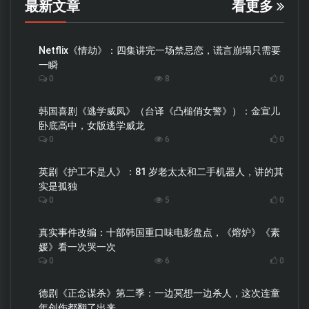
最新文章
看更多
Netflix《情劫》：四集讲完一场禁忌恋，谎言崩塌只需要
一瞬
0
8
0
韩国喜剧《逃学威凤》（台译《凸槌俏女警》）：金宣儿
卧底高中，女版逃学威龙
0
6
0
英剧《护工不是人》：81 岁老太太和二手机器人，讲的其
实是孤独
0
5
0
真实事件改编：十部韩国重口味电影盘点，《熔炉》《素
媛》看一次哭一次
0
6
0
德剧《正念谋杀》第二季：一边冥想一边杀人，这次连童
年创伤都翻了出来