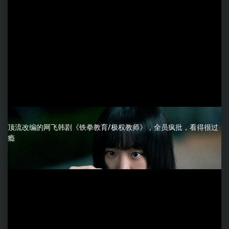
顶流改编的网飞韩剧《铁拳教育/极权教师》，全员疯批，看得很过
瘾