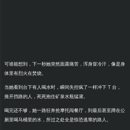
可谁能想到，下一秒她突然面露痛苦，浑身冒冷汗，像是身
体里有烈火在焚烧。
当她看到台下有人喝水时，瞬间失控疯了一样冲下 T 台，
推开挡路的人，死死抱住矿泉水瓶猛灌。
喝完还不够，她一路狂奔抢摩托闯餐厅，到最后甚至蹲在公
厕里喝马桶里的水，所过之处全是惊恐逃窜的路人。