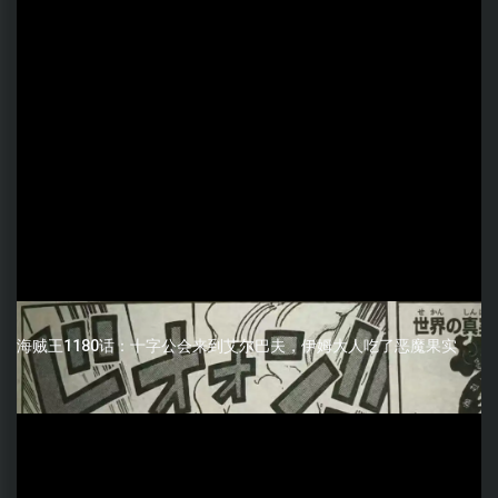
海贼王1180话：十字公会来到艾尔巴夫，伊姆大人吃了恶魔果实