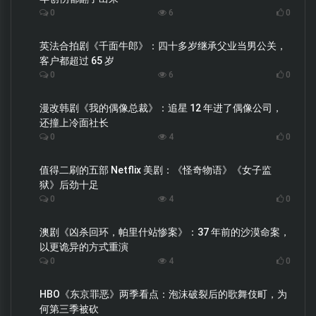
0
6
0
英法合拍剧《千面牛郎》：四十多岁继承父业当男公关，
客户都超过 65 岁
0
6
0
漫改韩剧《我的偶像总裁》：追星 12 年进了偶像公司，
还撞上冷面社长
0
4
0
值得二刷的五部 Netflix 美剧：《怪奇物语》《女子监
狱》后劲十足
0
4
0
澳剧《凶杀回环，帕里什站惨案》：37 年前的沙漠命案，
以更诡异的方式重演
0
4
0
HBO《东京罪恶》两季看点：泡沫破裂后的歌舞伎町，为
何第三季被砍