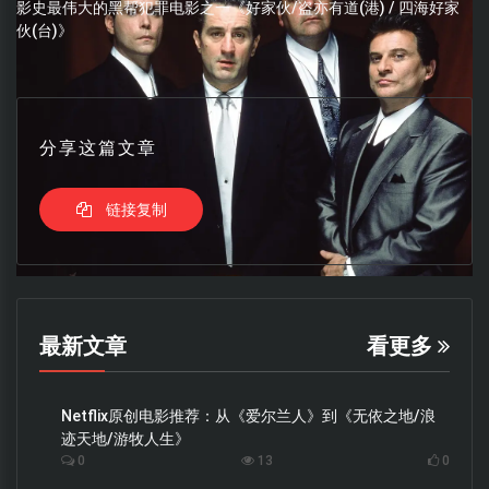
影史最伟大的黑帮犯罪电影之一《好家伙/盗亦有道(港) / 四海好家
伙(台)》
分享这篇文章
链接复制
最新文章
看更多
Netflix原创电影推荐：从《爱尔兰人》到《无依之地/浪
迹天地/游牧人生》
0
13
0