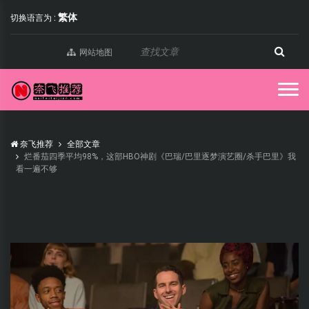
繁体
切换语言为 :
网站地图
奈飞推荐
全部文章
烂番茄四季平均98%，这部HBO神剧《巴瑞/巴里逐梦演艺圈/杀手巴里》我
看一遍不够