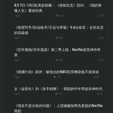
8月7日-13日欧美剧前瞻：《侠探杰克》回归、《我的璀
璨人生》重述经典
0
14
0
《绝望写手/职业枪手/天后与草莓》9.6分收官：女性友谊
的高级感
0
16
0
《百年孤独/百年孤寂》第二季上线：Netflix诺奖神作终
章
0
16
0
《猎捕行动》剧评：被低估的NBC犯罪爽剧值不值得追
0
15
0
从《金部长》到《杀手妈咪》：韩剧的中年带娃杀神时代
0
13
0
《现在不是出轨的问题》：上层婚姻加黑色悬疑的Netflix
韩剧