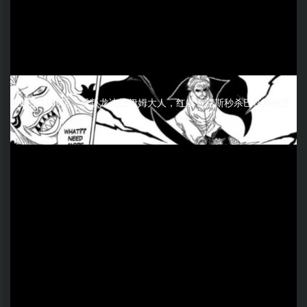
海贼王1189话：反叛龙决战伊姆大人，红发香克斯秒杀巴托海贼团