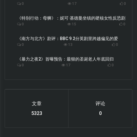
0
17
0
《特别行动：母狮》：妮可·基德曼坐镇的硬核女性反恐剧
0
15
0
《南方与北方》剧评：BBC 9.2分英剧里跨越偏见的爱
0
13
0
《暴力之夜2》首曝预告：最狠的圣诞老人年底回归
0
17
0
文章
评论
6119
0