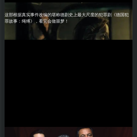
这部根据真实事件改编的堪称德剧史上最大尺度的犯罪剧《德国犯
罪故事：绳缚》，看完会做噩梦！