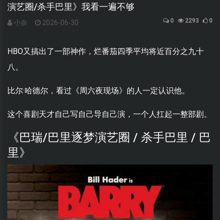
演艺圈/杀手巴里》我看一遍不够
0
2293
0
小奈
2026-06-30
HBO又搞出了一部神作，烂番茄四季平均将近百分之九十
八。
比尔·哈德尔，看过《周六夜现场》的人一定认识他。
这个喜剧天才自己写自己导自己演，一个人扛起一整部剧。
《巴瑞/巴里逐梦演艺圈 / 杀手巴里 / 巴
里》