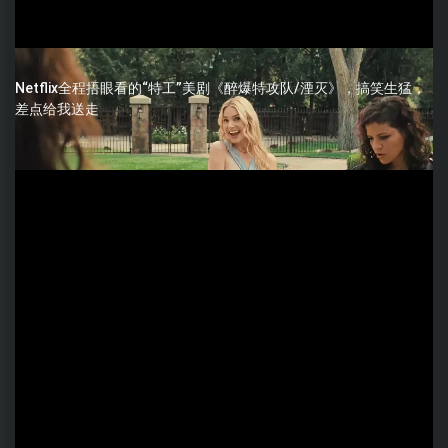
Netflix全程捂眼看的“特工”美剧《醉爆特攻队/湮灭》，搞笑生猛，
差点给我送走