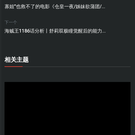
寡姐”也救不了的电影《仓皇一夜/姊妹欲蒲团/...
下一个
海贼王1186话分析丨舒莉双极瞳觉醒后的能力...
相关主题