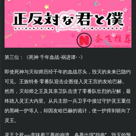
第三位：《死神 千年血战-祸进谭- -》
即使死神与灭却师历经千年的血战尽头，毁灭的未来已隐约
可见。王族特务·零番队迎击企图侵入灵王宫的友哈巴赫。
然而，灭却师之王及其亲卫队击溃了零番队壮烈的卍解，最
终踏入灵王大内里。从兵主部一兵卫手中接过守护灵王重任
的黑崎一护等人，却因友哈巴赫的诡计，使一护挥剑斩向了
灵王。
灵王之死──意味着三界的崩溃。各界出现"扭曲"，毁灭的预