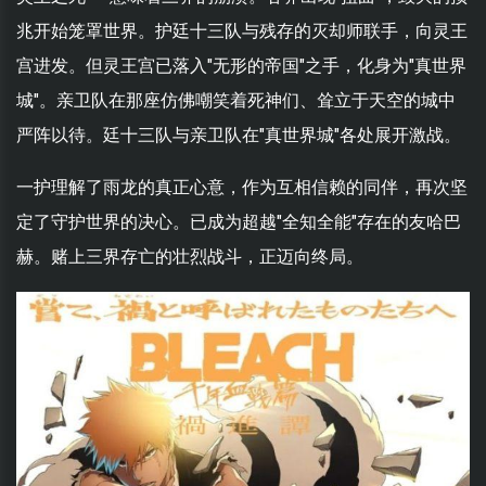
兆开始笼罩世界。护廷十三队与残存的灭却师联手，向灵王
宫进发。但灵王宫已落入"无形的帝国"之手，化身为"真世界
城"。亲卫队在那座仿佛嘲笑着死神们、耸立于天空的城中
严阵以待。廷十三队与亲卫队在"真世界城"各处展开激战。
一护理解了雨龙的真正心意，作为互相信赖的同伴，再次坚
定了守护世界的决心。已成为超越"全知全能"存在的友哈巴
赫。赌上三界存亡的壮烈战斗，正迈向终局。