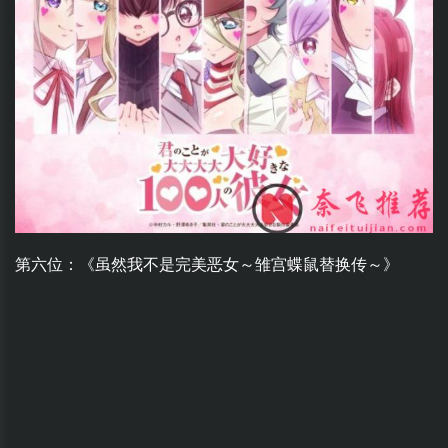
第六位：《虽然我不是完美恶女～雏宫蝶鼠替换传～》