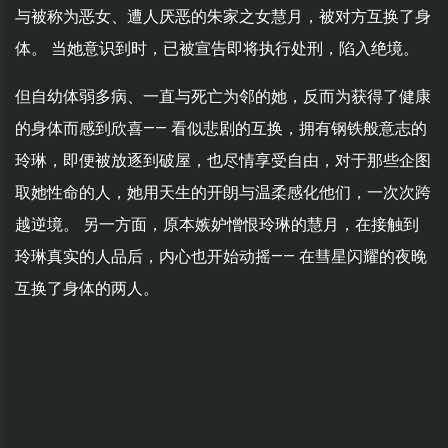
与被称为恶女、遭人厌恶的朱家之女慧月，被对方互换了身
体。 当她意识到时，已被宣告即将执行处刑，陷入绝境。
但自幼体弱多病、一直与死亡为邻的她，反而为获得了健康
的身体而感到欣喜—— 看似悲剧的互换，拥有钢铁般意志的
玲琳，即便被放逐到破屋，也尽情享受自由，对于那些企图
取她性命的人，她用天生的开朗与温柔感化他们，一次次跨
越逆境。 另一方面，原本嫉妒憎恨玲琳的慧月，在接触到
玲琳真实的人品后，内心也开始动摇—— 在彗星闪耀的夜晚
互换了身体的两人。