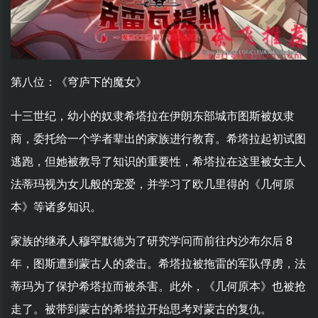
第八位：《穹庐下的魔女》
十三世纪，幼小的奴隶希塔拉在伊朗东部城市图斯被奴隶
商，委托给一个学者辈出的家族进行教育。希塔拉起初试图
逃跑，但她被教导了知识的重要性，希塔拉在这里被女主人
法蒂玛视为女儿般的宠爱，并学习了欧几里得的《几何原
本》等诸多知识。
家族的继承人穆罕默德为了研究学问而前往内沙布尔后 8
年，图斯遭到蒙古人的袭击。希塔拉被拖雷的军队俘虏，法
蒂玛为了保护希塔拉而被杀害。此外，《几何原本》也被抢
走了。被带到蒙古的希塔拉开始思考对蒙古的复仇。