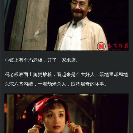
小镇上有个冯老板，开了一家米店。
冯老板表面上施粥放粮，看起来是个大好人，暗地里却和地
头蛇六爷勾结，干着劫米杀人，囤积居奇的坏事。