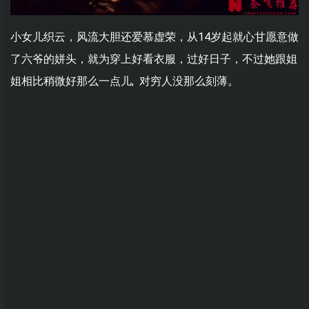
小女儿织云，风流大胆还爱慕虚荣，从14岁起就心甘愿意做
了六爷的姘头，就为穿上好看衣服，过好日子，不过她跟姐
姐相比稍微好那么一点儿, 对穷人没那么刻薄。