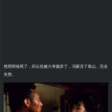
然而阿保死了，织云也被六爷抛弃了，冯家没了靠山，完全
失势。