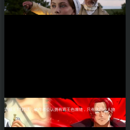
海贼王1171话：被作者公认拥有霸王色缠绕，只有这四位人物