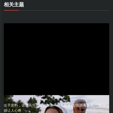
相关主题
出乎意料，这部高分悬疑剧女主《别名格蕾丝/双面葛蕾斯》“变态”
得让人心疼