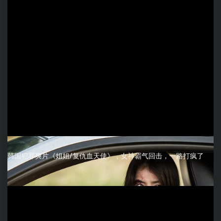
韩国犯罪爽片《姐姐/复仇血天使》，女神霸气回击，一路打疯了