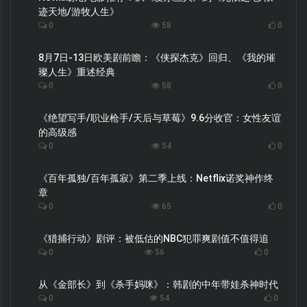
迹天地/游牧人生》
0
58
0
8月7日-13日欧美剧前瞻：《侠探杰克》回归、《我的璀
璨人生》重述经典
0
58
0
《绝望写手/职业枪手/天后与草莓》9.6分收官：女性友谊
的高级感
0
54
0
《百年孤独/百年孤寂》第二季上线：Netflix诺奖神作终
章
0
65
0
《猎捕行动》剧评：被低估的NBC犯罪爽剧值不值得追
0
56
0
从《金部长》到《杀手妈咪》：韩剧的中年带娃杀神时代
0
54
0