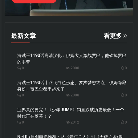
最新文章
看更多
海贼王1190话高清汉化：伊姆大人激战贾巴，他砍掉贾巴
的手臂
0
2000
0
海贼王1190话丨路飞白色形态、罗杰梦想终点、伊姆隐藏
身份，贾巴全都串起来了
0
2008
0
业界真的要完！《少年JUMP》销量跌破历史最低！一个
时代正在落幕！？
0
2012
0
Netflix原创电影推荐：从《爱尔兰人》到《无依之地/浪