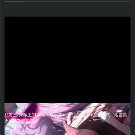
航海王/海贼王1170话：双果实+古代巨人血脉+三色霸气，洛基实
力比路飞还逆天