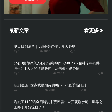
最新文章
看更多
夏日日剧清单｜6部高分佳作，夏天必刷
0
2000
0
只有3集却深入人心的治愈神作《Shrink～精神专科弱井
医生》 | 大人的情绪失控，从来都不是矫情
0
2004
0
新剧速递 | 盘点我最期待的8部2026夏季档日剧
0
2006
0
海贼王1190话全图解说丨贾巴霸气全开硬刚伊姆！世界之
王终于开始流血了！