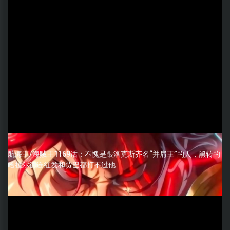
航海王/海贼王1169话：不愧是跟洛克斯齐名“并肩王”的人，黑转的
哈拉尔德连红发和贾巴都打不过他