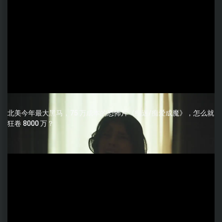
北美今年最大黑马，75 万成本的恐怖片《痴迷/痴爱成魔》，怎么就
狂卷 8000 万？