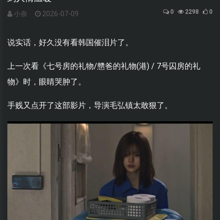
0
2298
0
小奈
2026-07-09
说实话，好久没有看韩国催泪片了。
上一次看《七号房的礼物/戆爸的礼物(港) / 7号囚房的礼
物》时，眼睛哭肿了。
手贱又点开了这部影片，导演毛弘镇太敢狠了。