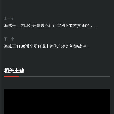
上一个
海贼王：尾田公开是香克斯让雷利不要救艾斯的，...
下一个
海贼王1188话全图解说丨路飞化身灯神迎战伊...
相关主题