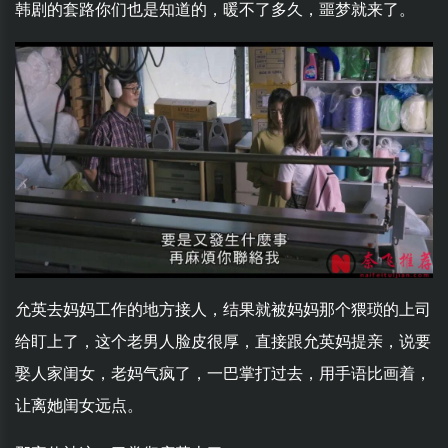
韩剧的套路你们也是知道的，暖不了多久，噩梦就来了。
允英去妈妈工作的地方接人，结果就被妈妈那个猥琐的上司
给盯上了，这个老男人脸皮很厚，直接跟允英妈提亲，说要
娶人家闺女，老妈气疯了，一巴掌打过去，用手语比画着，
让离她闺女远点。