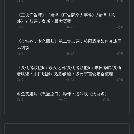
0
21
0
《三块广告牌》（港译《广告牌杀人事件》/台译《意
外》）影评：奥斯卡最大冤案
0
22
0
《金特务：本色回归》第二集点评：校园霸凌如何变成国
际纠纷
0
21
0
《复仇者联盟5：毁灭之日/复仇者联盟5：末日降临/复仇
者联盟：末日崛起》观影前瞻：多元宇宙设定全梳理
0
26
0
鲨鱼灾难片《恶魔之口》影评：溶洞版《大白鲨》
0
20
0