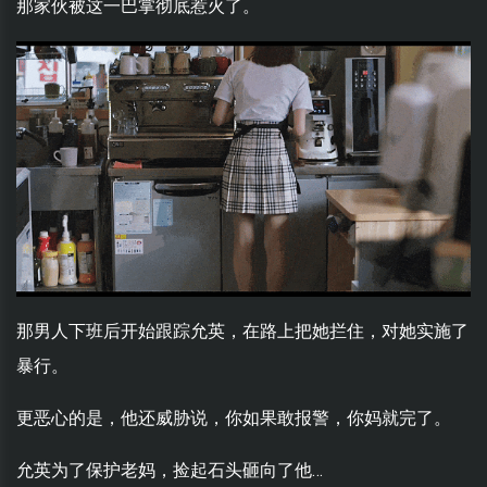
那家伙被这一巴掌彻底惹火了。
那男人下班后开始跟踪允英，在路上把她拦住，对她实施了
暴行。
更恶心的是，他还威胁说，你如果敢报警，你妈就完了。
允英为了保护老妈，捡起石头砸向了他…