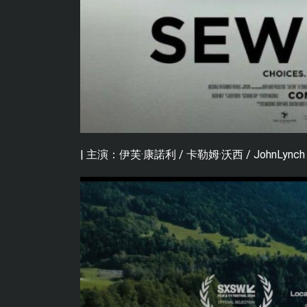
| 主演：伊芙·康諾利 / 卡勒姆·沃西 / JohnLynch 