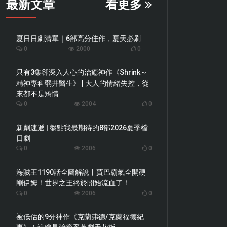
最新文章
看更多
夏日日劇清單｜6部高分佳作，夏天必刷
0
2000
0
只有3集卻深入人心的治癒神作《Shrink～
精神專科弱井醫生》 | 大人的情緒失控，從
來都不是矯情
0
2004
0
新劇速遞 | 盤點我最期待的8部2026夏季檔
日劇
0
2006
0
海賊王1190話全圖解說丨賈巴霸氣全開硬
剛伊姆！世界之王終於開始流血了！
0
2006
0
被低估的9分神作《克蘭弗德/克蘭福德紀