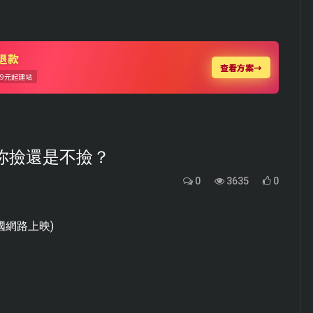
子你撿還是不撿？
0
3635
0
英國網路上映)
！