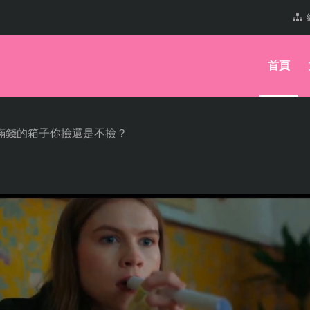
首頁
裝滿錢的箱子你撿還是不撿？