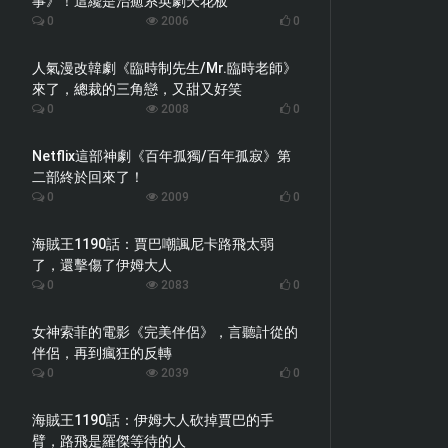
事》！這纔是治癒系英劇天花板
0
2006
0
人氣漫改韓劇《臨時制先生/Mr.臨時老師》
來了，總裁的三角戀，又甜又好笑
0
2008
0
Netflix這部神劇《百年孤獨/百年孤寂》第
二部終於回來了！
0
2009
0
海賊王1190話：賈巴嘲諷尼卡路飛太弱
了，還擊傷了伊姆大人
0
2083
0
女神索菲的電影《完美伴侶》，言聽計從的
伴侶，再到瘋狂的反轉
0
2039
0
海賊王1190話：伊姆大人砍掉賈巴的手
臂，路飛是羅傑等待的人