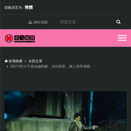
簡體
切换语言为 :
網站地圖
奈飛推薦
全部文章
5部19禁大尺度改編韓劇，追到熬夜，讓人直呼過癮