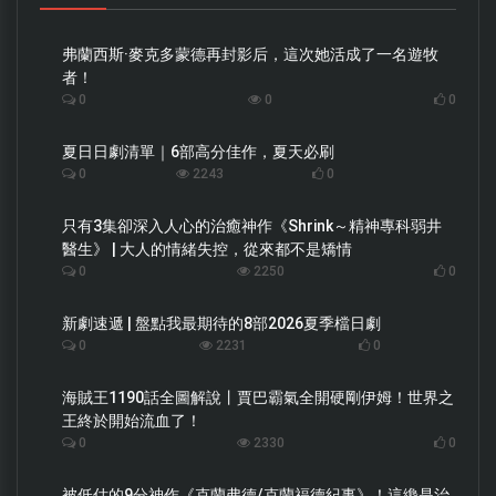
弗蘭西斯·麥克多蒙德再封影后，這次她活成了一名遊牧
者！
0
0
0
夏日日劇清單｜6部高分佳作，夏天必刷
0
2243
0
只有3集卻深入人心的治癒神作《Shrink～精神專科弱井
醫生》 | 大人的情緒失控，從來都不是矯情
0
2250
0
新劇速遞 | 盤點我最期待的8部2026夏季檔日劇
0
2231
0
海賊王1190話全圖解說丨賈巴霸氣全開硬剛伊姆！世界之
王終於開始流血了！
0
2330
0
被低估的9分神作《克蘭弗德/克蘭福德紀事》！這纔是治