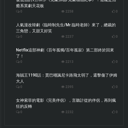
癒系英劇天花板
0
2258
0
人氣漫改韓劇《臨時制先生/Mr.臨時老師》來了，總裁的
三角戀，又甜又好笑
0
2237
0
Netflix這部神劇《百年孤獨/百年孤寂》第二部終於回來
了！
0
2213
0
海賊王1190話：賈巴嘲諷尼卡路飛太弱了，還擊傷了伊姆
大人
0
2395
0
女神索菲的電影《完美伴侶》，言聽計從的伴侶，再到瘋
狂的反轉
0
2232
0