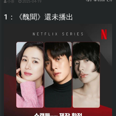
0
6508
0
小奈
2025-04-19
1：《醜聞》還未播出