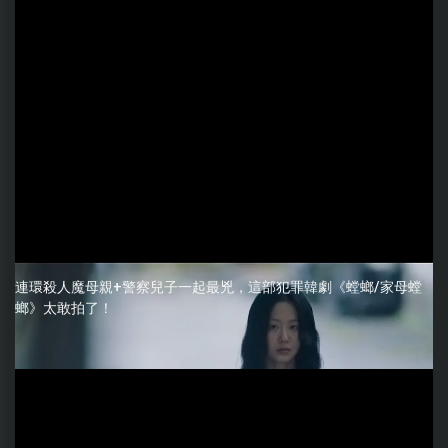
連環殺人魔母親+警察兒子一起最兇，這部犯罪韓劇《螳螂/家母螳
螂》太敢拍了！