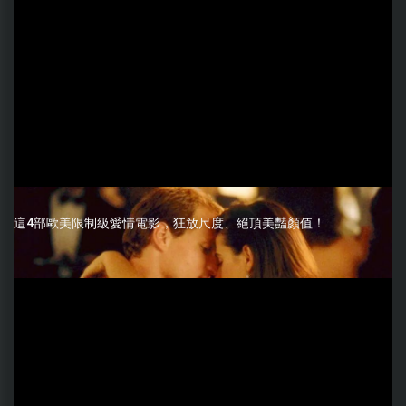
這4部歐美限制級愛情電影，狂放尺度、絕頂美豔顏值！