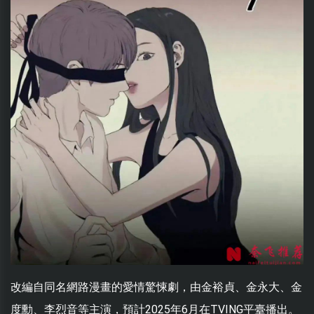
改編自同名網路漫畫的愛情驚悚劇，由金裕貞、金永大、金
度勳、李烈音等主演，預計2025年6月在TVING平臺播出。