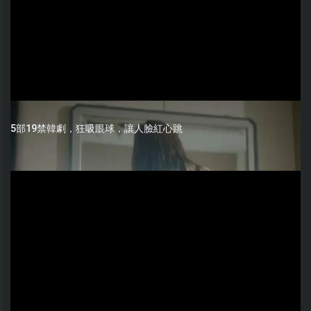
5部19禁韓劇，狂吸眼球，讓人臉紅心跳