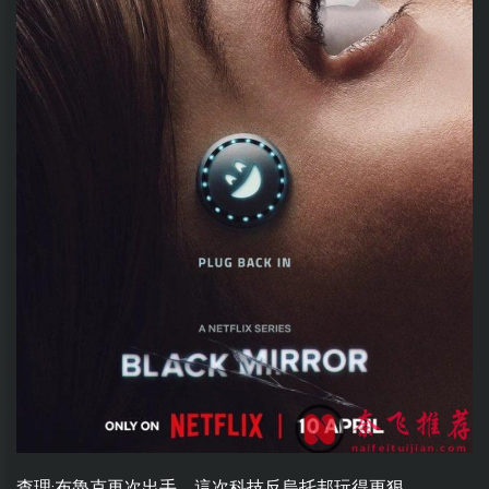
查理·布魯克再次出手，這次科技反烏托邦玩得更狠。