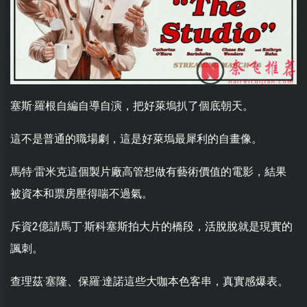
塞斯·羅根自編自導自演，把好萊塢扒了個底朝天。
這不是普通的職場劇，這是好萊塢最犀利的自畫像。
馬特·雷米克這個製片廠高管想做有藝術價值的電影，結果
被資本和票房壓得喘不過氣。
斥資2億請馬丁·斯科塞斯拍大片的橋段，活脫脫就是現實的
諷刺。
查理茲·塞隆、保羅·達諾這些大咖本色客串，真實感爆表。