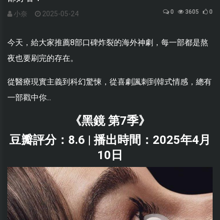
0
3605
0
小奈
2025-05-24
今天，給大家推薦8部口碑炸裂的海外神劇，每一部都是熬
夜也要刷完的存在。
從醫療現實主義到科幻驚悚，從
喜劇
諷刺到韓式情感，總有
一部戳中你...
《黑鏡 第7季》
豆瓣評分：8.6 | 播出時間：2025年4月
10日