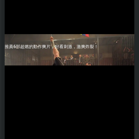
推薦6部超燃的動作爽片，好看刺激，激爽炸裂！